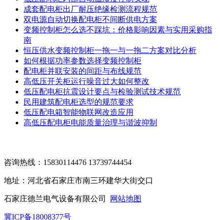
成套配电柜出厂耐压绝缘检测流程规范
双电源自动切换配电柜不间断供电方案
变频控制柜怎么选不踩坑：价格影响因素与实用采购指
南
恒压供水变频控制柜一拖一与一拖二方案对比分析
如何根据功率参数选择变频控制柜
配电柜并联安装的间距与布线规范
高低压开关柜运行噪音过大如何整改
低压配电柜抗震设计要点与检验测试技术规范
民用建筑配电柜选型的规范要求
低压配电箱智能物联网改造应用
高低压配电柜电能质量治理与谐波抑制
咨询热线：15830114476 13739744454
地址：河北省石家庄市南三环建华大街交口
石家庄德兰电气设备有限公司
网站地图
冀ICP备18008377号