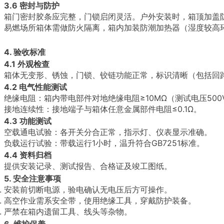
3.6 密封与防护
箱门密封胶条应完整，门锁启闭灵活。户外安装时，箱顶加盖
易燃场所箱体需做防火隔离，箱内加装防潮加热器（湿度较高
4. 验收标准
4.1 外观检查
箱体无变形、锈蚀，门锁、铰链功能正常，标识清晰（包括回
4.2 电气性能测试
绝缘电阻：箱内带电部件对地绝缘电阻≥10MΩ（测试电压500V
接地连续性：接地端子与箱体任意金属部件电阻≤0.1Ω。
4.3 功能测试
空载通电试验：各开关分合正常，指示灯、仪表显示准确。
负载运行试验：带载运行1小时，温升符合GB7251标准。
4.4 资料归档
提供安装记录、测试报告、合格证及竣工图纸。
5. 安全注意事项
安装前切断电源，验电确认无电压后方可操作。
高空作业需系安全带，使用绝缘工具，穿戴防护装备。
严禁在箱内遗留工具、线头等杂物。