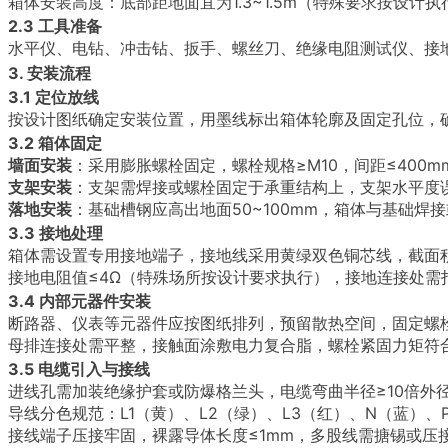
箱体安装高度：底部距地面宜为1.3~1.5m（特殊要求按设计执
2.3 工具准备
水平仪、电钻、冲击钻、扳手、螺丝刀、绝缘电阻测试仪、接
3. 安装流程
3.1 定位放线
按设计图纸确定安装位置，用墨线标出箱体轮廓及固定孔位，确
3.2 箱体固定
墙面安装
：采用膨胀螺栓固定，螺栓规格≥M10，间距≤400
支架安装
：支架需焊接或螺栓固定于承重结构上，支架水平度误差
落地安装
：基础槽钢应高出地面50~100mm，箱体与基础焊
3.3 接地处理
箱体需设置专用接地端子，接地线采用黄绿双色铜芯线，截面积
接地电阻值≤4Ω（特殊场所按设计要求执行），接地连接处需
3.4 内部元器件安装
断路器、仪表等元器件应按图纸排列，预留散热空间，固定螺
母排连接处需平整，接触面涂敷电力复合脂，螺栓紧固力矩符
3.5 电缆引入与接线
进线孔需加装绝缘护套或防爆格兰头，电缆弯曲半径≥10倍外
导线分色规范：L1（黄）、L2（绿）、L3（红）、N（蓝）、
接线端子压接牢固，裸露导体长度≤1mm，多股线需搪锡或压