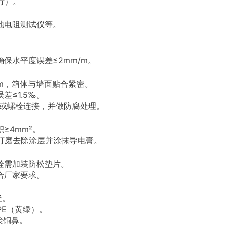
行）。
地电阻测试仪等。
保水平度误差≤2mm/m。
mm，箱体与墙面贴合紧密。
≤1.5‰。
接或螺栓连接，并做防腐处理。
≥4mm²。
打磨去除涂层并涂抹导电膏。
栓需加装防松垫片。
合厂家要求。
径。
PE（黄绿）。
接铜鼻。