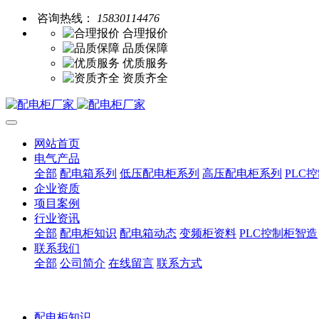
咨询热线：
15830114476
合理报价
品质保障
优质服务
资质齐全
网站首页
电气产品
全部
配电箱系列
低压配电柜系列
高压配电柜系列
PLC
企业资质
项目案例
行业资讯
全部
配电柜知识
配电箱动态
变频柜资料
PLC控制柜智造
联系我们
全部
公司简介
在线留言
联系方式
配电柜知识