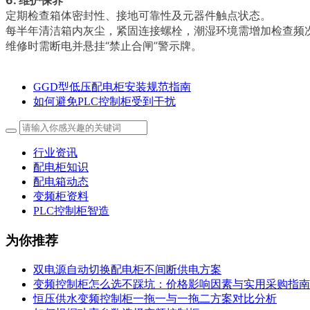
6. 维护保养
定期检查箱体密封性、接地可靠性及元器件触点状态。
每半年清洁箱内灰尘，紧固连接螺栓，潮湿环境需增加检查频
维修时需断电并悬挂“禁止合闸”警示牌。
GGD型低压配电柜安装规范指南
如何避免PLC控制柜受到干扰
行业资讯
配电柜知识
配电箱动态
变频柜资料
PLC控制柜智造
为你推荐
双电源自动切换配电柜不间断供电方案
变频控制柜怎么选不踩坑：价格影响因素与实用采购指南
恒压供水变频控制柜一拖一与一拖二方案对比分析