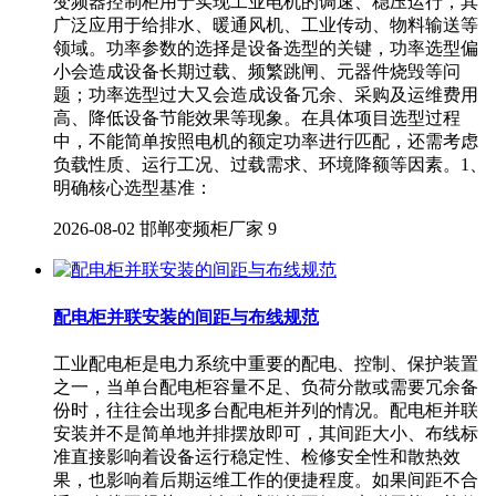
变频器控制柜用于实现工业电机的调速、稳压运行，其
广泛应用于给排水、暖通风机、工业传动、物料输送等
领域。功率参数的选择是设备选型的关键，功率选型偏
小会造成设备长期过载、频繁跳闸、元器件烧毁等问
题；功率选型过大又会造成设备冗余、采购及运维费用
高、降低设备节能效果等现象。在具体项目选型过程
中，不能简单按照电机的额定功率进行匹配，还需考虑
负载性质、运行工况、过载需求、环境降额等因素。1、
明确核心选型基准：
2026-08-02
邯郸变频柜厂家
9
配电柜并联安装的间距与布线规范
工业配电柜是电力系统中重要的配电、控制、保护装置
之一，当单台配电柜容量不足、负荷分散或需要冗余备
份时，往往会出现多台配电柜并列的情况。配电柜并联
安装并不是简单地并排摆放即可，其间距大小、布线标
准直接影响着设备运行稳定性、检修安全性和散热效
果，也影响着后期运维工作的便捷程度。如果间距不合