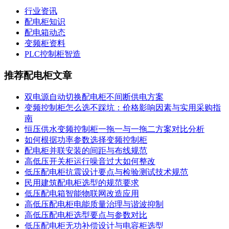
行业资讯
配电柜知识
配电箱动态
变频柜资料
PLC控制柜智造
推荐配电柜文章
双电源自动切换配电柜不间断供电方案
变频控制柜怎么选不踩坑：价格影响因素与实用采购指
南
恒压供水变频控制柜一拖一与一拖二方案对比分析
如何根据功率参数选择变频控制柜
配电柜并联安装的间距与布线规范
高低压开关柜运行噪音过大如何整改
低压配电柜抗震设计要点与检验测试技术规范
民用建筑配电柜选型的规范要求
低压配电箱智能物联网改造应用
高低压配电柜电能质量治理与谐波抑制
高低压配电柜选型要点与参数对比
低压配电柜无功补偿设计与电容柜选型