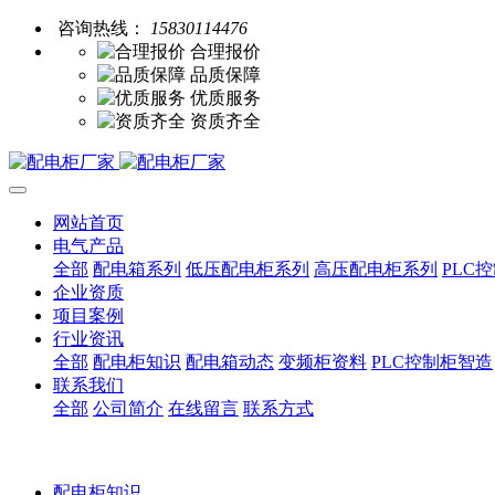
咨询热线：
15830114476
合理报价
品质保障
优质服务
资质齐全
网站首页
电气产品
全部
配电箱系列
低压配电柜系列
高压配电柜系列
PLC
企业资质
项目案例
行业资讯
全部
配电柜知识
配电箱动态
变频柜资料
PLC控制柜智造
联系我们
全部
公司简介
在线留言
联系方式
配电柜知识