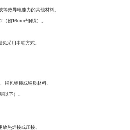
，或等效导电能力的其他材料。
（如16mm²铜缆）。
避免采用串联方式。
m）、铜包钢棒或铜质材料。
土层以下）。
采用放热焊接或压接。