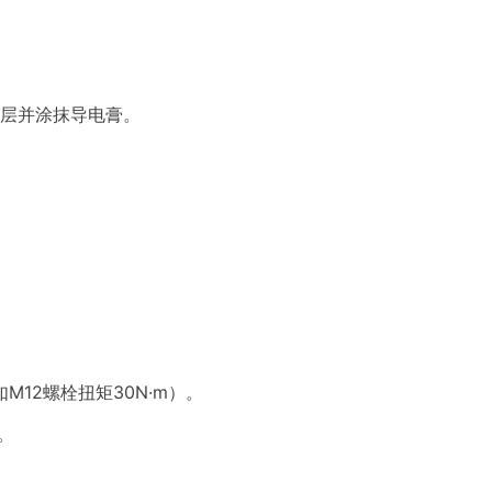
。
涂层并涂抹导电膏。
12螺栓扭矩30N·m）。
。