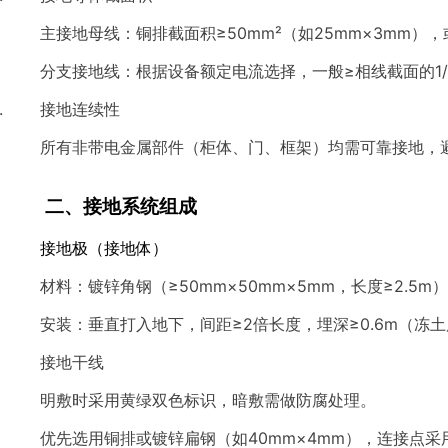
主接地母线：铜排截面积≥50mm²（如25mm×3mm）
分支接地线：根据设备额定电流选择，一般≥相线截面的1/2
接地连续性
所有非带电金属部件（柜体、门、框架）均需可靠接地，
二、接地系统组成
接地极（接地体）
材料：镀锌角钢（≥50mm×50mm×5mm，长度≥2.5
安装：垂直打入地下，间距≥2倍长度，埋深≥0.6m（冻
接地干线
明敷时采用黄绿双色标识，暗敷需做防腐处理。
优先选用铜排或镀锌扁钢（如40mm×4mm），连接点