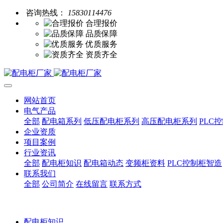
咨询热线：
15830114476
合理报价
品质保障
优质服务
资质齐全
网站首页
电气产品
全部
配电箱系列
低压配电柜系列
高压配电柜系列
PLC
企业资质
项目案例
行业资讯
全部
配电柜知识
配电箱动态
变频柜资料
PLC控制柜智造
联系我们
全部
公司简介
在线留言
联系方式
配电柜知识