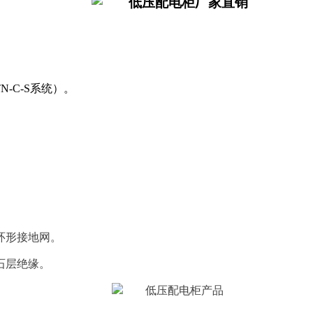
-C-S系统）。
。
环形接地网。
石层绝缘。