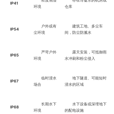
轻度潮湿
存在冷凝水的机房或
IP41
环境
仓库
户外或有
建筑工地、多尘车
IP54
尘环境
间，防尘防溅水
严苛户外
露天安装，可抵御雨
IP65
环境
水冲刷和粉尘侵入
临时浸水
地下隧道、可能短时
IP67
场合
浸水的区域
长期水下
水下设备或深埋地下
IP68
环境
的配电设施