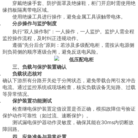
穿戴绝缘手套、防护面罩及绝缘鞋，柜门开启时需使用绝
缘挡板隔离带电区域。
使用绝缘工具进行操作，避免金属工具误触带电体。
分步操作与监护制度
执行“双人操作制”：一人操作，一人监护。监护人需全程
监控操作流程，及时纠正违规动作。
遵循“先分后合”原则：若涉及多级配电柜，需按从电源侧
到负荷侧的顺序逐级合闸，避免反送电风险。
三、负载与保护装置确认
负载状态核对
确认下游所有分路开关处于分闸状态，避免带载合闸引发冲击
电流。通过监控系统或现场检查，核实负载设备无短路、过载
等异常情况。
保护装置功能测试
检查继电保护装置定值设置是否正确，模拟故障信号验证
保护动作可靠性（如过流、速断保护）。
测试漏电保护器动作灵敏度，确保其能在30ms内切断故
障回路。
四、应急准备与异常处置