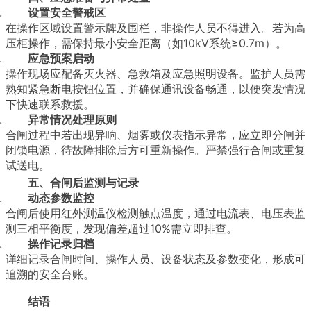
设置安全警戒区
在操作区域设置警示牌及围栏，非操作人员不得进入。若为高
压柜操作，需保持最小安全距离（如10kV系统≥0.7m）。
应急预案启动
操作现场应配备灭火器、急救箱及应急照明设备。监护人员需
熟知紧急断电按钮位置，并确保通讯设备畅通，以便突发情况
下快速联系救援。
异常情况处理原则
合闸过程中若出现异响、烟雾或仪表指示异常，应立即分闸并
闭锁电源，待故障排除后方可重新操作。严禁强行合闸或重复
试送电。
五、合闸后监测与记录
动态参数监控
合闸后使用红外测温仪检测触点温度，通过电流表、电压表监
测三相平衡度，发现偏差超过10%需立即排查。
操作记录归档
详细记录合闸时间、操作人员、设备状态及参数变化，形成可
追溯的安全台账。
结语