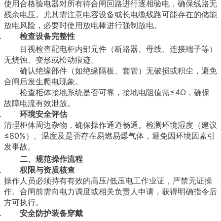
使用合格验电器对所有待合闸回路进行逐相验电，确保线路无
残余电压。尤其需注意电容设备或长电缆线路可能存在的储能
放电风险，必要时使用放电棒进行强制放电。
检查设备完整性
目视检查配电柜内部元件（断路器、母线、连接端子等）
无烧蚀、变形或松动痕迹。
确认绝缘部件（如绝缘隔板、套管）无破损或积尘，避免
合闸后发生爬电现象。
检查柜体接地系统是否可靠，接地电阻值需≤4Ω，确保
故障电流有效泄放。
环境安全评估
清理柜体周边杂物，确保操作通道畅通。检测环境湿度（建议
≤80%）、温度及是否存在易燃易爆气体，避免因环境因素引
发事故。
二、规范操作流程
权限与资质核查
操作人员必须持有有效的高压/低压电工作业证，严禁无证操
作。合闸前需向电力调度或相关负责人申请，获得明确指令后
方可执行。
安全防护装备穿戴