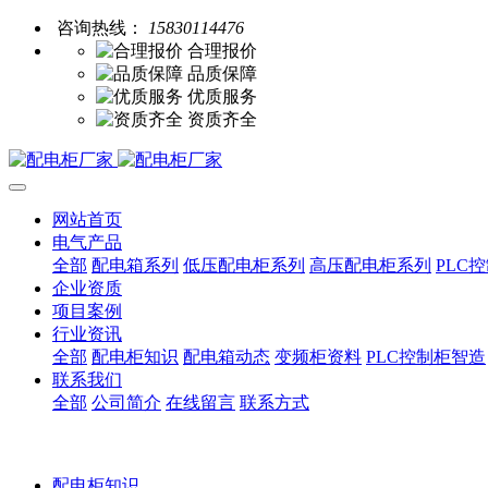
咨询热线：
15830114476
合理报价
品质保障
优质服务
资质齐全
网站首页
电气产品
全部
配电箱系列
低压配电柜系列
高压配电柜系列
PLC
企业资质
项目案例
行业资讯
全部
配电柜知识
配电箱动态
变频柜资料
PLC控制柜智造
联系我们
全部
公司简介
在线留言
联系方式
配电柜知识