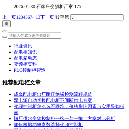
2026-01-30
石家庄变频柜厂家
175
...
上一页
1
2
3
4
5
6
7
13
下一页
转至第
行业资讯
配电柜知识
配电箱动态
变频柜资料
PLC控制柜智造
推荐配电柜文章
成套配电柜出厂耐压绝缘检测流程规范
双电源自动切换配电柜不间断供电方案
变频控制柜怎么选不踩坑：价格影响因素与实用采购指
南
恒压供水变频控制柜一拖一与一拖二方案对比分析
如何根据功率参数选择变频控制柜