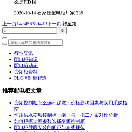
么是PID相
2020-10-14
石家庄配电柜厂家
235
...
...
上一页
1
3
4
5
6
7
8
9
13
下一页
转至第
行业资讯
配电柜知识
配电箱动态
变频柜资料
PLC控制柜智造
推荐配电柜文章
变频控制柜怎么选不踩坑：价格影响因素与实用采购指
南
恒压供水变频控制柜一拖一与一拖二方案对比分析
如何根据功率参数选择变频控制柜
配电柜并联安装的间距与布线规范