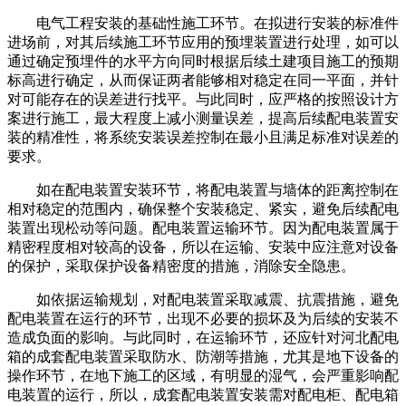
电气工程安装的基础性施工环节。在拟进行安装的标准件
进场前，对其后续施工环节应用的预埋装置进行处理，如可以
通过确定预埋件的水平方向同时根据后续土建项目施工的预期
标高进行确定，从而保证两者能够相对稳定在同一平面，并针
对可能存在的误差进行找平。与此同时，应严格的按照设计方
案进行施工，最大程度上减小测量误差，提高后续配电装置安
装的精准性，将系统安装误差控制在最小且满足标准对误差的
要求。
如在配电装置安装环节，将配电装置与墙体的距离控制在
相对稳定的范围内，确保整个安装稳定、紧实，避免后续配电
装置出现松动等问题。配电装置运输环节。因为配电装置属于
精密程度相对较高的设备，所以在运输、安装中应注意对设备
的保护，采取保护设备精密度的措施，消除安全隐患。
如依据运输规划，对配电装置采取减震、抗震措施，避免
配电装置在运行的环节，出现不必要的损坏及为后续的安装不
造成负面的影响。
与此同时，在运输环节，还应针对河北配电
箱的成套配电装置采取防水、防潮等措施，尤其是地下设备的
操作环节，在地下施工的区域，有明显的湿气，会严重影响配
电装置的运行，所以，成套配电装置安装需对配电柜、配电箱