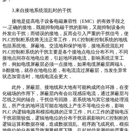
3.来自接地系统混乱时的干扰
接地是提高电子设备电磁兼容性（EMC）的有效手段之
一.正确的接地，既能抑制电磁干扰的影响，又能抑制设备向
外发出干扰；而错误的接地，反而会引入严重的干扰信号，使
PLC控制柜系统将无法正常工作．PLC控制柜控制系统的地线
包括系统地、屏蔽地、交流地和保护地等．接地系统混乱对
PLC控制柜系统的干扰主要是各个接地点电位分布不均，不同
接地点间存在地电位差，引起地环路电流，影响系统正常工
作．例如电缆屏蔽层必须一点接地，如果电缆屏蔽层两端A 、
B都接地，就存在地电位差，有电流流过屏蔽层，当发生异常
状态加雷击时，地线电流会更大．
此外，屏蔽层、接地线和大地有可能构成闭合环路，在变
化磁场的作用下，屏蔽层内有会出现感应电流，通过屏蔽层与
芯线之间的辐合，干扰信号回路．若系统地与其它接地处理混
乱，所产生的地环流可能在地线上产生不等电位分布，影响
PLC 内逻辑电路和模拟电路的正常工作．PLC工作的逻辑电压
干扰容限较低，逻辑地电位的分布干扰容易影响PLC控制柜的
逻辑运算和数据存储，造成数据混乱、程序跑飞或死机．模拟
地电位的分布将导致测量精度下降，引起对信号测控的严重失