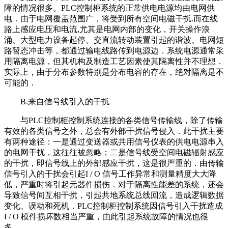
障的情况很多。PLC控制柜系统的正常供电电源均由电网供
电．由于电网覆盖范围广，将受到所有空间电磁干扰.而在线
路上感应电压和电流,尤其是电网内部的变化，开关操作浪
涌、大型电力设备起停、交直流转动装置引起的谐波、电网短
路暂态冲击等，都通过输电线路传到电源边．系统电源通常采
用隔离电源，但其机构及制造工艺因素使其隔离性并不理想．
实际上，由于分布参数特别是分布电容的存在，绝对隔离是不
可能的．
B.来自信号线引入的干扰
与PLC控制柜控制系统连接的各类信号传输线，除了传输
有效的各类信号之外，总会有外部干扰信号侵入．此干扰主要
有两种途径：一是通过变送器或共用信号仪表的供电电源串入
的电网干扰，这往往被忽略；二是信号线受空间电磁辐射感应
的干扰，即信号线上的外部感应干扰，这是很严重的．由传输
信号引入的干扰会引起I / O 信号工作异常和测量精度大大降
低，严重时将引起元器件损伤．对于隔离性能差的系统，还会
导致信号间互相干扰，引起共地系统总线回流，造成逻辑数据
变化、误动和死机．PLC控制柜控制系统因信号引入干扰造成
I / O 模件损坏数相当严重，由此引起系统故障的情况也很
多．