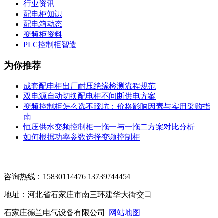
行业资讯
配电柜知识
配电箱动态
变频柜资料
PLC控制柜智造
为你推荐
成套配电柜出厂耐压绝缘检测流程规范
双电源自动切换配电柜不间断供电方案
变频控制柜怎么选不踩坑：价格影响因素与实用采购指
南
恒压供水变频控制柜一拖一与一拖二方案对比分析
如何根据功率参数选择变频控制柜
咨询热线：15830114476 13739744454
地址：河北省石家庄市南三环建华大街交口
石家庄德兰电气设备有限公司
网站地图