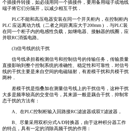
个插接件转接，如必须用同一个插接件，要用备用端子或地线
端子将它们分隔开，以减少相互干扰．
PLC不能和高压电器安装在同一个开关柜内，在控制柜内
PLC 应远离动力线（二者之间距离应大于200mm ) ．与PLC装
在同一个柜子内的电感性负载，如继电器、接触器的线圈，应
并联RC消弧电路。
(3)信号线的抗干扰
信号线承担着检测信号和控制信号的传输任务，传输质量
直接影响到整个控制系统的准确性、稳定性和可靠性．对信号
线的干扰主要是来自空间的电磁辐射，有差模干扰和共模干扰
两种．
差模干扰是指叠加在测量信号线上的干扰信号，这种干扰
大多是频率较高的交变信号，其来源一般是藕合干扰．抑制常
态干扰的方法有：
A、在PLC控制柜输入回路接RC滤波器或双T滤波器，
B、尽量采用双积分式A/D转换器，由于这种积分器工作
的特点，具有一定的消除高频干扰的作用：