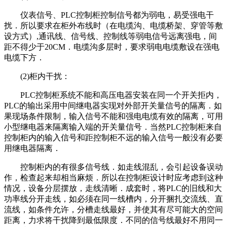
仪表信号、PLC控制柜控制信号都为弱电，易受强电干
扰．所以要求在柜外布线时（在电缆沟、电缆桥架、穿管等敷
设方式）,通讯线、信号线、控制线等弱电信号远离强电，间
距不得少于20CM．电缆沟多层时，要求弱电电缆敷设在强电
电缆下方．
(2)柜内干扰：
PLC控制柜系统不能和高压电器安装在同一个开关拒内，
PLC的输出采用中间继电器实现对外部开关量信号的隔离．如
果现场条件限制，输入信号不能和强电电缆有效的隔离，可用
小型继电器来隔离输入端的开关量信号．当然PLC控制柜来自
控制柜内的输入信号和距控制柜不远的输入信号一般没有必要
用继电器隔离．
控制柜内的有很多信号线．如走线混乱，会引起设备误动
作，检查起来却相当麻烦．所以在控制柜设计时应考虑到这种
情况，设备分层摆放，走线清晰．成套时，将PLC的旧线和大
功率线分开走线，如必须在同一线槽内，分开捆扎交流线、直
流线，如条件允许，分槽走线最好，并使其有尽可能大的空间
距离，力求将干扰降到最低限度．不同的信号线最好不用同一