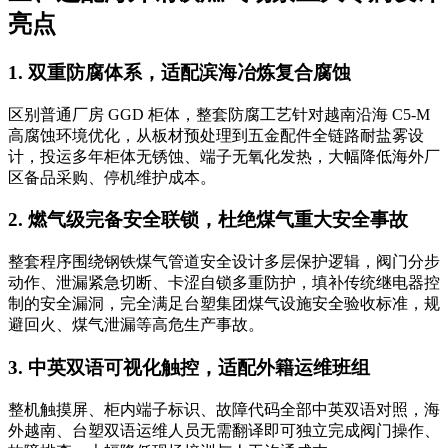
亮点
1. 双重防腐体系，适配滨海冶炼复合腐蚀
区别普通厂房 GGD 柜体，整套防腐工艺针对越南沿海 C5-M
高腐蚀环境优化，从板材预处理到五金配件全链路耐盐雾设
计，投运多年柜体无锈蚀、端子无氧化发热，大幅降低海外厂
区备品采购、停机维护成本。
2. 燃气级完备安全联锁，杜绝煤气重大安全事故
整套程序围绕钢铁煤气管道安全设计多层保护逻辑，阀门分步
动作、泄漏紧急切断、卡涩自锁多重防护，填补传统继电器控
制的安全漏洞，完全满足台塑集团煤气设施安全验收标准，规
避回火、煤气泄漏等高危生产事故。
3. 中英双语可视化触控，适配外籍运维班组
整机触摸屏、柜内端子标识、故障代码全部中英双语对照，海
外越南、台塑双语运维人员无需翻译即可独立完成阀门操作、