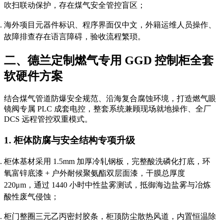
吹扫联动保护，存在煤气安全管控盲区；
海外项目元器件标识、程序界面仅中文，外籍运维人员操作、
故障排查存在语言障碍，验收流程繁琐。
二、德兰定制燃气专用 GGD 控制柜全套
软硬件方案
结合煤气管道防爆安全规范、沿海复合腐蚀环境，打造燃气眼
镜阀专属 PLC 成套电控，整套系统兼顾现场就地操作、全厂
DCS 远程管控双重模式。
1. 柜体防腐与安全结构专项升级
柜体基材采用 1.5mm 加厚冷轧钢板，完整酸洗磷化打底，环
氧富锌底漆 + 户外耐候聚氨酯双层面漆，干膜总厚度
220μm，通过 1440 小时中性盐雾测试，抵御海边盐雾与冶炼
酸性废气侵蚀；
柜门整圈三元乙丙密封胶条，柜顶防尘散热风道，内置恒温除