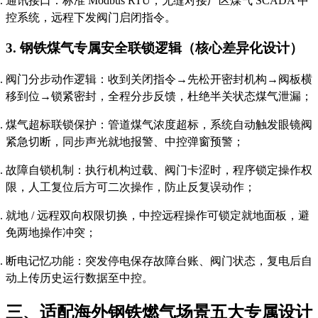
通讯接口：标准 Modbus RTU，无缝对接厂区煤气 SCADA 中
控系统，远程下发阀门启闭指令。
3. 钢铁煤气专属安全联锁逻辑（核心差异化设计）
阀门分步动作逻辑：收到关闭指令→先松开密封机构→阀板横
移到位→锁紧密封，全程分步反馈，杜绝半关状态煤气泄漏；
煤气超标联锁保护：管道煤气浓度超标，系统自动触发眼镜阀
紧急切断，同步声光就地报警、中控弹窗预警；
故障自锁机制：执行机构过载、阀门卡涩时，程序锁定操作权
限，人工复位后方可二次操作，防止反复误动作；
就地 / 远程双向权限切换，中控远程操作可锁定就地面板，避
免两地操作冲突；
断电记忆功能：突发停电保存故障台账、阀门状态，复电后自
动上传历史运行数据至中控。
三、适配海外钢铁燃气场景五大专属设计