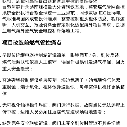
联锁、逻辑可靠性提出远超普通电控的硬性要求。
台塑河静作为越南规模最大外资钢铁基地，整套煤气管网自控
系统全部执行台塑全球统一工业规范，同步兼容 IEC 国际电
气标准与国内成套设计准则，整套控制柜从柜体防腐、程序逻
辑、人机交互、报验资料全部定制化适配海外项目需求，是德
兰电气海外燃气安全电控标杆落地工程。
项目改造前燃气管控痛点
早期传统继电器控制箱逻辑简单，眼镜阀开 / 关、到位反馈、
煤气泄漏联锁依靠人工值守，误操作极易引发煤气串漏、回火
重大安全隐患；
普通碳钢控制柜仅单层喷塑，海边氯离子 + 冶炼酸性气体双
重腐蚀，端子氧化、柜体锈穿速度快，每年需停机检修更换箱
体；
无可视化触控操作界面，阀门运行数据、故障点位无法远程上
传中控，运维人员必须往返煤气管道现场就地查看；
缺乏完备安全联锁逻辑，阀门未完全到位时管道不具备切断、