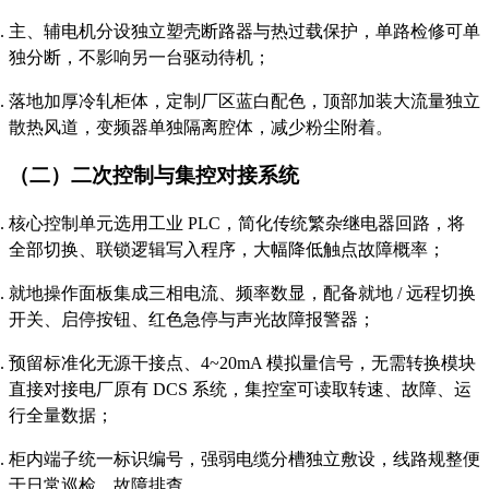
主、辅电机分设独立塑壳断路器与热过载保护，单路检修可单
独分断，不影响另一台驱动待机；
落地加厚冷轧柜体，定制厂区蓝白配色，顶部加装大流量独立
散热风道，变频器单独隔离腔体，减少粉尘附着。
（二）二次控制与集控对接系统
核心控制单元选用工业 PLC，简化传统繁杂继电器回路，将
全部切换、联锁逻辑写入程序，大幅降低触点故障概率；
就地操作面板集成三相电流、频率数显，配备就地 / 远程切换
开关、启停按钮、红色急停与声光故障报警器；
预留标准化无源干接点、4~20mA 模拟量信号，无需转换模块
直接对接电厂原有 DCS 系统，集控室可读取转速、故障、运
行全量数据；
柜内端子统一标识编号，强弱电缆分槽独立敷设，线路规整便
于日常巡检、故障排查。