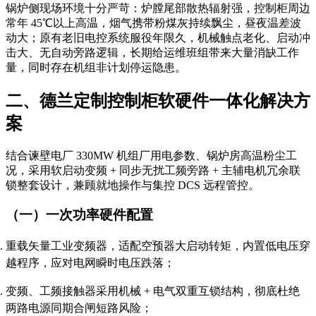
锅炉侧现场环境十分严苛：炉膛尾部散热辐射强，控制柜周边
常年 45℃以上高温，烟气携带粉煤灰持续飘尘，昼夜温差波
动大；原有老旧电控系统服役年限久，机械触点老化、启动冲
击大、无自动旁路逻辑，长期给运维班组带来大量消缺工作
量，同时存在机组非计划停运隐患。
二、德兰定制控制柜软硬件一体化解决方
案
结合谏壁电厂 330MW 机组厂用电参数、锅炉房高温粉尘工
况，采用软启动变频 + 同步无扰工频旁路 + 主辅电机冗余联
锁整套设计，兼顾就地操作与集控 DCS 远程管控。
（一）一次功率硬件配置
重载矢量工业变频器，适配空预器大启动转矩，内置低电压穿
越程序，应对电网瞬时电压跌落；
变频、工频接触器采用机械 + 电气双重互锁结构，彻底杜绝
两路电源同期合闸短路风险；