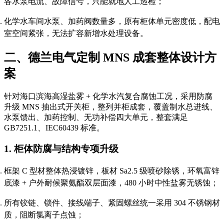
各水泵电流、故障信号，只能就地人工巡检；
化学水车间水泵、加药阀数量多，原有柜体单元密度低，配电
室空间紧张，无法扩容新增水处理设备。
二、德兰电气定制 MNS 成套整体设计方
案
针对海口滨海高湿盐雾 + 化学水汽复合腐蚀工况，采用防腐
升级 MNS 抽出式开关柜，整列并柜成套，覆盖制水总进线、
水泵馈出、加药控制、无功补偿四大单元，整套满足
GB7251.1、IEC60439 标准。
1. 柜体防腐与结构专项升级
框架 C 型材整体热浸镀锌，板材 Sa2.5 级喷砂除锈，环氧富锌
底漆 + 户外耐候聚氨酯双层面漆，480 小时中性盐雾无锈蚀；
所有铰链、锁件、接线端子、紧固螺丝统一采用 304 不锈钢材
质，阻断氯离子点蚀；