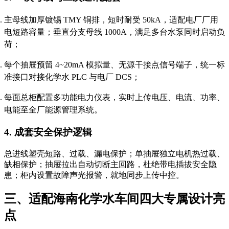
主母线加厚镀锡 TMY 铜排，短时耐受 50kA，适配电厂厂用
电短路容量；垂直分支母线 1000A，满足多台水泵同时启动负
荷；
每个抽屉预留 4~20mA 模拟量、无源干接点信号端子，统一标
准接口对接化学水 PLC 与电厂 DCS；
每面总柜配置多功能电力仪表，实时上传电压、电流、功率、
电能至全厂能源管理系统。
4. 成套安全保护逻辑
总进线塑壳短路、过载、漏电保护；单抽屉独立电机热过载、
缺相保护；抽屉拉出自动切断主回路，杜绝带电插拔安全隐
患；柜内设置故障声光报警，就地同步上传中控。
三、适配海南化学水车间四大专属设计亮
点