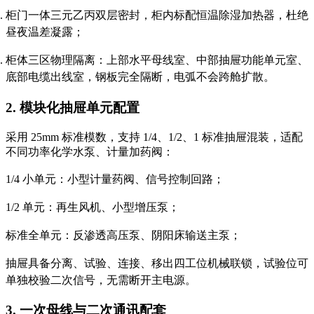
柜门一体三元乙丙双层密封，柜内标配恒温除湿加热器，杜绝
昼夜温差凝露；
柜体三区物理隔离：上部水平母线室、中部抽屉功能单元室、
底部电缆出线室，钢板完全隔断，电弧不会跨舱扩散。
2. 模块化抽屉单元配置
采用 25mm 标准模数，支持 1/4、1/2、1 标准抽屉混装，适配
不同功率化学水泵、计量加药阀：
1/4 小单元：小型计量药阀、信号控制回路；
1/2 单元：再生风机、小型增压泵；
标准全单元：反渗透高压泵、阴阳床输送主泵；
抽屉具备分离、试验、连接、移出四工位机械联锁，试验位可
单独校验二次信号，无需断开主电源。
3. 一次母线与二次通讯配套