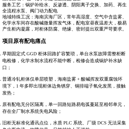
服务工艺：锅炉补给水、反渗透、阴阳离子交换、加药、再生
全流程水泵、阀门动力配电
地域特殊工况：海南滨海厂区，常年高湿度、空气中含盐雾、
化学水车间存在酸碱微量挥发气体，配电室昼夜温差大，极易
产生柜内凝露，对柜体防腐、绝缘、密封提出双重严苛要求。
项目原有配电痛点
早期固定式 GGD 柜体回路扩容繁琐，单台水泵故障需整柜断
电检修，化学水制水流程不能中断，检修会造成锅炉补水缺
口；
普通冷轧柜体仅单层喷塑，海南盐雾 + 酸碱挥发双重腐蚀环
境下，1 年多即出现柜体边角锈穿、铜排端子氧化发黑，接触
发热；
原有配电无分区隔离，单一回路短路易电弧蔓延至相邻单元，
存在全厂制水系统失电风险；
旧柜无标准化通讯点位，水质 PLC 系统、厂级 DCS 无法采集