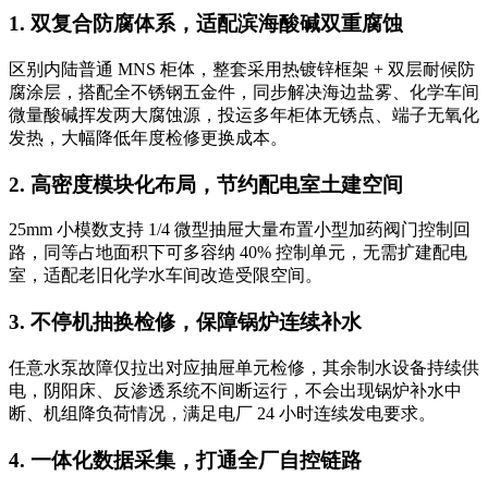
1. 双复合防腐体系，适配滨海酸碱双重腐蚀
区别内陆普通 MNS 柜体，整套采用热镀锌框架 + 双层耐候防
腐涂层，搭配全不锈钢五金件，同步解决海边盐雾、化学车间
微量酸碱挥发两大腐蚀源，投运多年柜体无锈点、端子无氧化
发热，大幅降低年度检修更换成本。
2. 高密度模块化布局，节约配电室土建空间
25mm 小模数支持 1/4 微型抽屉大量布置小型加药阀门控制回
路，同等占地面积下可多容纳 40% 控制单元，无需扩建配电
室，适配老旧化学水车间改造受限空间。
3. 不停机抽换检修，保障锅炉连续补水
任意水泵故障仅拉出对应抽屉单元检修，其余制水设备持续供
电，阴阳床、反渗透系统不间断运行，不会出现锅炉补水中
断、机组降负荷情况，满足电厂 24 小时连续发电要求。
4. 一体化数据采集，打通全厂自控链路