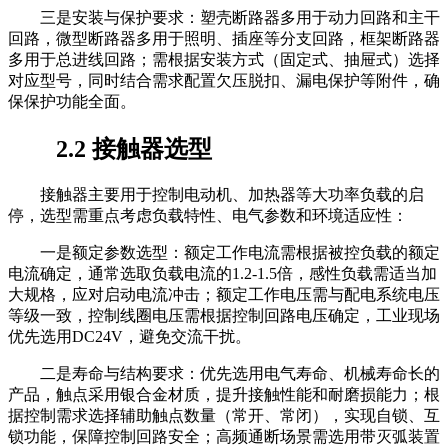
三是安装与保护要求：塑壳断路器多用于动力回路和主干
回路，微型断路器多用于照明、插座等分支回路，框架断路器
多用于总进线回路；需根据安装方式（固定式、抽屉式）选择
对应型号，同时结合需求配置欠压脱扣、漏电保护等附件，确
保保护功能全面。
2.2 接触器选型
接触器主要用于控制电动机、加热器等大功率负载的启
停，选型需重点考虑负载特性、电气参数和环境适应性：
一是额定参数选型：额定工作电流需根据被控负载的额定
电流确定，通常选取负载电流的1.2-1.5倍，感性负载需适当加
大规格，应对启动电流冲击；额定工作电压需与配电系统电压
等级一致，控制线圈电压需根据控制回路电压确定，工业现场
优先选用DC24V，避免交流干扰。
二是寿命与结构要求：优先选用电气寿命、机械寿命长的
产品，触点采用银合金材质，提升接触性能和耐磨损能力；根
据控制需求选择辅助触点数量（常开、常闭），实现自锁、互
锁功能，保障控制回路安全；高频通断场景需选用带灭弧装置