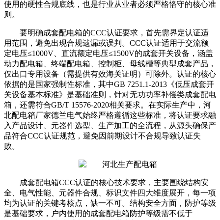
使用的硬性合规底线，也是行业从业者必须严格恪守的核心准
则。
要明确成套配电箱的CCC认证要求，首先需界定认证适
用范围，避免出现合规遗漏或误判。CCC认证适用于交流额
定电压≤1000V、直流额定电压≤1500V的成套开关设备，涵盖
动力配电箱、终端配电箱、控制柜、母线槽等典型成套产品，
仅出口专用设备（需提供有效海关证明）可除外。认证的核心
依据的是国家强制性标准，其中GB 7251.1-2013《低压成套开
关设备基本标准》是基础准则，针对无功功率补偿类成套配电
箱，还需符合GB/T 15576-2020相关要求。在实际生产中，河
北配电箱厂家德兰电气始终严格遵循这些标准，将认证要求融
入产品设计、元器件选型、生产加工的全流程，从源头确保产
品符合CCC认证规范，避免因前期设计不合规导致认证失
败。
成套配电箱CCC认证的核心技术要求，主要围绕结构安
全、电气性能、元器件合规、标识文件四大维度展开，每一项
均为认证的关键考核点，缺一不可。结构安全方面，防护等级
是基础要求，户内使用的成套配电箱防护等级需不低于