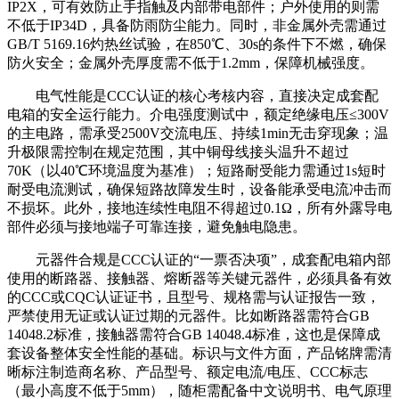
IP2X，可有效防止手指触及内部带电部件；户外使用的则需
不低于IP34D，具备防雨防尘能力。同时，非金属外壳需通过
GB/T 5169.16灼热丝试验，在850℃、30s的条件下不燃，确保
防火安全；金属外壳厚度需不低于1.2mm，保障机械强度。
电气性能是CCC认证的核心考核内容，直接决定成套配
电箱的安全运行能力。介电强度测试中，额定绝缘电压≤300V
的主电路，需承受2500V交流电压、持续1min无击穿现象；温
升极限需控制在规定范围，其中铜母线接头温升不超过
70K（以40℃环境温度为基准）；短路耐受能力需通过1s短时
耐受电流测试，确保短路故障发生时，设备能承受电流冲击而
不损坏。此外，接地连续性电阻不得超过0.1Ω，所有外露导电
部件必须与接地端子可靠连接，避免触电隐患。
元器件合规是CCC认证的“一票否决项”，成套配电箱内部
使用的断路器、接触器、熔断器等关键元器件，必须具备有效
的CCC或CQC认证证书，且型号、规格需与认证报告一致，
严禁使用无证或认证过期的元器件。比如断路器需符合GB
14048.2标准，接触器需符合GB 14048.4标准，这也是保障成
套设备整体安全性能的基础。标识与文件方面，产品铭牌需清
晰标注制造商名称、产品型号、额定电流/电压、CCC标志
（最小高度不低于5mm），随柜需配备中文说明书、电气原理