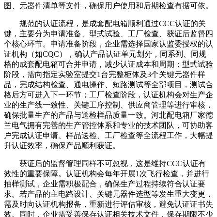
图、元器件清单等文件，确保用户使用和后期检查有据可依。
规范的认证流程，是成套配电箱顺利通过CCC认证的关
键，主要分为申请准备、型式试验、工厂检查、获证后监督四
个核心环节。申请准备阶段，企业需选择国家认监委授权的认
证机构（如CQC），确认产品认证单元划分，同系列、同规
格的成套配电箱可合并申请，减少认证成本和周期；型式试验
阶段，需向指定实验室提交1台完整柜体及3个关键元器件样
品，完成结构检查、通电操作、短路测试等全部项目，测试合
格后方可进入下一环节；工厂检查阶段，认证机构会对生产企
业的生产线一致性、关键工序控制、供应商管理等进行审核，
确保批量生产的产品与送检样品质量一致。河北配电箱厂家德
兰电气拥有完善的生产管控体系和专业的技术团队，可协助客
户完成认证申请、样品送检、工厂检查等全流程工作，大幅提
升认证效率，确保产品顺利获证。
获证后的监督管理同样不可忽视，这是维持CCC认证有
效性的重要保障。认证机构会每年开展1次飞行检查，并进行
抽样测试，企业需积极配合，确保生产过程持续符合认证要
求。若产品的主电路设计、关键元器件选型等发生重大变更，
需及时向认证机构报备，重新进行评估审核，避免认证证书失
效。同时，企业需妥善保存认证相关技术文件，保存期限不少