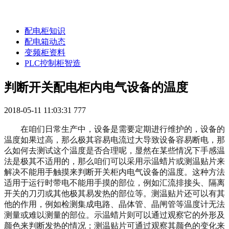
配电柜知识
配电箱动态
变频柜资料
PLC控制柜智造
判断开关配电柜内电气设备的温度
2018-05-11 11:03:31
777
在咱们日常生产中，设备是需要定期进行维护的，设备的
温度如果过高，那么极其容易电流过大导致设备容易断电，那
么如何去测试这个温度是否合理呢，显然在某些情况下手感温
法是极其不适用的
，
那么咱们可以
采用示温蜡片或测温贴片来
解决不能用手触摸来判断开关柜内电气设备的温度。这种方法
适用于运行时带电不能用手摸的部位，
例如
汇流排接头、隔离
开关的刀刃或其他
极其易
发热的部位等。测温贴片
还可以有其
他的作用，例如检测
集成电路、晶体管、晶闸管等温度计无法
测量或难以测量的部位。示温蜡片
则可以通过观察它的外形
及
颜色来判断发热的情况；测温贴片可通过观察其颜色的变化来