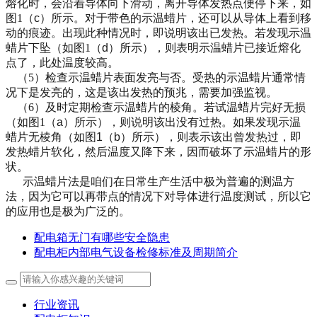
熔化时，会沿着导体向下滑动，离开导体发热点便停下来，如
图
1
（
c
）所示。对于带色的示温蜡片，还可以从导体上看到移
动的痕迹。出现此种情况时，即说明该出已发热。
若
发现示温
蜡片下坠（如图
1
（
d
）所示），则表明示温蜡片已接近熔化
点了，此处温度较高。
（
5
）
检查示温蜡片表面发亮
与否
。受热的示温蜡片
通常情
况下
是发亮的，这是该出发热的预兆，
需要
加强监视。
（
6
）及时定期
检查示温蜡片的棱角。若试温蜡片完好无损
（如图
1
（
a
）所示），则说明该出没有过热。如果发现示温
蜡片无棱角（如图
1
（
b
）所示），则表示该出曾发热过，即
发热蜡片软化，然后温度又降下来，因而破坏了示温蜡片的形
状。
示温蜡片法是
咱们在日常生产生活中极为普遍的
测温方
法，
因为它可以再带点的情况下对导体进行温度测试，所以它
的应用也是极为广泛的。
配电箱无门有哪些安全隐患
配电柜内部电气设备检修标准及周期简介
行业资讯