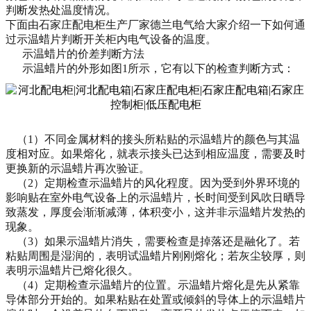
判断发热处温度情况。
下面由石家庄配电柜生产厂家德兰电气
给大家介绍一下如何
通
过
示温蜡片判断开关柜内电气设备的温度。
示温蜡片的价差判断方法
示温蜡片的外形如图
1
所示，
它有以下的检查判断方式：
（
1
）
不同金属材料的接头所粘贴的示温蜡片的颜色与其温
度相对应。
如果
熔化，
就表示
接头已达到相应温度，
需要及时
更换新的示温蜡片再次验证。
（
2
）定期
检查示温蜡片的风化程度。
因为受到外界环境的
影响贴在室外电气设备上的
示温蜡片，
长时间受到风吹日晒导
致蒸发
，厚度会渐渐减薄，体积变小，
这并非
示温蜡片发热的
现象。
（
3
）如果
示温蜡片
消失
，
需要
检查是掉落还是融化
了
。若
粘贴周围是湿润的，表明试温蜡片刚刚熔化；若灰尘
较厚
，则
表明示温蜡片已熔化
很久
。
（
4
）定期
检查示温蜡片的
位置
。示温蜡片熔化是先从紧靠
导体部分开始的。
如果
粘贴在处置或倾斜的导体上的示温蜡片