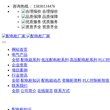
咨询热线：
15830114476
合理报价
品质保障
优质服务
资质齐全
网站首页
电气产品
全部
配电箱系列
低压配电柜系列
高压配电柜系列
PLC
企业资质
项目案例
行业资讯
全部
配电柜知识
配电箱动态
变频柜资料
PLC控制柜智造
联系我们
全部
公司简介
在线留言
联系方式
配电柜知识