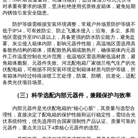
对承重有要求的场景，坚决杜绝使用劣质铁皮箱体，避免短期
内锈蚀引发安全隐患。
防护等级需根据安装环境调整，常规户外场景防护等级不
低于IP54，可有效防尘、防止飞溅水侵入；沿海、多尘、多雨
地区需提升至IP65及以上，具备更强的防水防尘能力，避免盐
雾、灰尘侵入箱体内部，影响元器件性能；高温地区需选用具
备散热结构的箱体，搭配散热风扇或散热片，确保箱体内元器
件工作温度控制在允许范围；低温地区需选用耐低温材质，避
免箱体脆裂、元器件失效。河北配电箱厂家德兰电气生产的光
伏配电箱，可根据不同安装环境定制箱体材质与防护等级，所
有箱体均经过特殊涂喷工艺处理，防腐、防晒、抗老化，适配
各类光伏项目场景。
（三）科学选配内部元器件，兼顾保护与效率
内部元器件是光伏配电箱的“核心心脏”，其质量与选型合
理性，直接决定了配电箱的保护性能和运行稳定性，需结合光
伏系统特性，优先选用符合国家强制性产品认证、质量可靠的
元器件，重点关注以下4类核心元器件的选型。