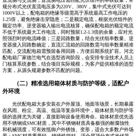
直流侧与交流侧，直流侧电压需匹配光伏组件的串联数量，常
规分布式光伏直流电压多为220V、380V，集中式光伏可达到
1000V以上，配电箱的绝缘等级需高于系统最高工作电压的
1.25倍，避免绝缘击穿隐患；二是额定电流，根据光伏组件的
额定功率、逆变器输入输出电流核算，确保配电箱的额定电流
不低于系统最大工作电流，同时预留1.2-1.3倍的余量，应对光
照强烈时的电流峰值；三是回路数量，结合光伏组串数量、逆
变器接入回路数确定，直流汇流箱的回路数需与组串数量精准
匹配，交流配电箱需预留备用回路，方便后期系统扩容。河北
配电箱厂家德兰电气在选型咨询阶段，会安排专业技术人员上
门核算系统参数，结合项目实际规模，为客户提供精准的选型
方案，从源头规避参数不匹配的问题。
（二）精准选用箱体材质与防护等级，适配户
外环境
光伏配电箱大多安装在户外屋顶、地面等场景，长期暴露
在风雨、粉尘、高温、低温等复杂环境中，箱体材质与防护等
级的选择尤为关键，直接影响设备使用寿命。箱体材质优先选
用不锈钢或SMC材质，其中不锈钢材质具备极强的耐腐蚀性
和机械强度，可有效抵御户外锈蚀、变形，适合大多数户外场
景；SMC材质重量轻、绝缘性能好，适合屋顶分布式光伏等