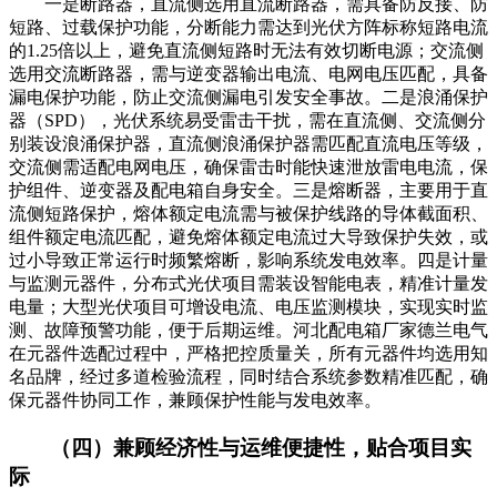
一是断路器，直流侧选用直流断路器，需具备防反接、防
短路、过载保护功能，分断能力需达到光伏方阵标称短路电流
的1.25倍以上，避免直流侧短路时无法有效切断电源；交流侧
选用交流断路器，需与逆变器输出电流、电网电压匹配，具备
漏电保护功能，防止交流侧漏电引发安全事故。二是浪涌保护
器（SPD），光伏系统易受雷击干扰，需在直流侧、交流侧分
别装设浪涌保护器，直流侧浪涌保护器需匹配直流电压等级，
交流侧需适配电网电压，确保雷击时能快速泄放雷电电流，保
护组件、逆变器及配电箱自身安全。三是熔断器，主要用于直
流侧短路保护，熔体额定电流需与被保护线路的导体截面积、
组件额定电流匹配，避免熔体额定电流过大导致保护失效，或
过小导致正常运行时频繁熔断，影响系统发电效率。四是计量
与监测元器件，分布式光伏项目需装设智能电表，精准计量发
电量；大型光伏项目可增设电流、电压监测模块，实现实时监
测、故障预警功能，便于后期运维。河北配电箱厂家德兰电气
在元器件选配过程中，严格把控质量关，所有元器件均选用知
名品牌，经过多道检验流程，同时结合系统参数精准匹配，确
保元器件协同工作，兼顾保护性能与发电效率。
（四）兼顾经济性与运维便捷性，贴合项目实
际