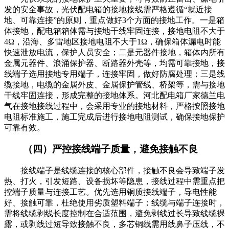
发的安全事故，光伏配电箱的接地接线需严格遵循“就近接
地、可靠连接”的原则，重点做好3个方面的接地工作。一是箱
体接地，配电箱箱体需与接地干线牢固连接，接地电阻不大于
4Ω，沿海、多雷地区接地电阻不大于1Ω，确保箱体漏电时能
快速泄放电流，保护人员安全；二是元器件接地，箱体内所有
金属元器件、浪涌保护器、断路器外壳等，均需可靠接地，接
线端子选用接地专用端子，连接牢固，做好防腐处理；三是线
缆接地，电缆的金属外皮、金属保护管线、桥架等，需与接地
干线牢固连接，形成完整的接地体系。河北配电箱厂家德兰电
气在接地接线过程中，会采用专业的接地材料，严格按照接地
电阻标准施工，施工完成后进行接地电阻测试，确保接地保护
可靠有效。
（四）严控接线端子质量，避免接触不良
接线端子是线缆连接的核心部件，接触不良会导致端子发
热、打火，引发短路、设备损坏等隐患，接线过程中需重点把
控端子质量与连接工艺。优先选用铜质接线端子，导电性能
好、接触可靠，杜绝使用劣质塑料端子；线缆与端子连接时，
需将线缆剥线长度控制在合适范围，避免剥线过长导致线缆裸
露，或剥线过短导致接触不良，多芯铜线需用线鼻子压线，不