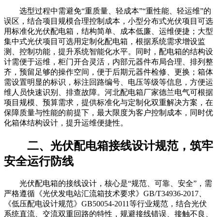
选型过程中需避免“重质量、轻成本”“重性能、轻运维”的
误区，结合项目规模合理控制成本，小型分布式光伏项目可选
用标准化光伏配电箱，结构简单、成本低廉、运维便捷；大型
集中式光伏项目可选用定制化配电箱，根据系统需求增设监
测、控制功能，提升系统智能化水平。同时，配电箱的结构设
计需便于运维，柜门开合灵活，内部元器件布局合理、排列整
齐，预留足够的操作空间，便于后期元器件检修、更换；箱体
需设置明显的标识，标注回路编号、电压等级等信息，方便运
维人员快速识别、排查故障。河北配电箱厂家德兰电气可根据
项目规模、预算需求，提供标准化与定制化双重解决方案，在
保障质量与性能的前提下，最大限度为客户控制成本，同时优
化箱体结构设计，提升运维便捷性。
二、光伏配电箱接线设计规范，筑牢
安全运行防线
光伏配电箱的接线设计，核心是“规范、可靠、安全”，需
严格遵循《光伏发电站汇流箱技术要求》GB/T34936-2017、
《低压配电设计规范》GB50054-2011等行业规范，结合光伏
系统直流、交流双重回路的特性，规避接线错误、接触不良、