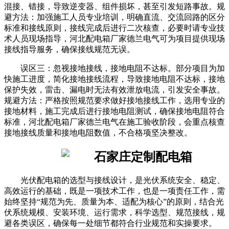
混接、错接，导致逆变器、组件损坏，甚至引发短路事故。规
避方法：加强施工人员专业培训，明确直流、交流回路的区分
标准和接线原则，接线完成后进行二次核查，必要时请专业技
术人员现场指导，河北配电箱厂家德兰电气可为项目提供现场
接线指导服务，确保接线规范无误。
误区三：忽视接地接线，接地电阻不达标。部分项目为加
快施工进度，简化接地接线流程，导致接地电阻不达标，接地
保护失效，雷击、漏电时无法有效泄放电流，引发安全事故。
规避方法：严格按照规范要求做好接地接线工作，选用专业的
接地材料，施工完成后进行接地电阻测试，确保接地电阻符合
标准，河北配电箱厂家德兰电气在施工验收阶段，会重点核查
接地接线质量和接地电阻数值，不合格项坚决整改。
光伏配电箱的选型与接线设计，是光伏系统安全、稳定、
高效运行的基础，既是一项技术工作，也是一项责任工作，需
始终坚持“规范为先、质量为本、适配为核心”的原则，结合光
伏系统规模、安装环境、运行需求，科学选型、规范接线，规
避各类误区，确保每一处细节都符合行业规范和实操要求。