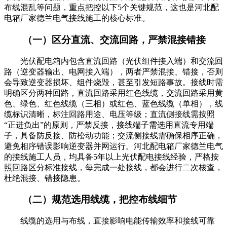
布线混乱等问题，重点把控以下5个关键规范，这也是河北配
电箱厂家德兰电气接线施工的核心标准。
（一）区分直流、交流回路，严禁混接错接
光伏配电箱内包含直流回路（光伏组件接入端）和交流回
路（逆变器输出、电网接入端），两者严禁混接、错接，否则
会导致逆变器损坏、组件烧毁，甚至引发短路事故。接线时需
明确区分两种回路，直流回路采用红色线缆，交流回路采用黄
色、绿色、红色线缆（三相）或红色、蓝色线缆（单相），线
缆标识清晰，标注回路用途、电压等级；直流侧接线需按照
“正进负出”的原则，严禁反接，接线端子需选用直流专用端
子，具备防反接、防松动功能；交流侧接线需确保相序正确，
避免相序错误影响逆变器并网运行。河北配电箱厂家德兰电气
的接线施工人员，均具备5年以上光伏配电接线经验，严格按
照回路区分标准接线，每完成一处接线，都会进行二次核查，
杜绝混接、错接隐患。
（二）规范选用线缆，把控布线细节
线缆的选用与布线，直接影响电能传输效率和接线可靠