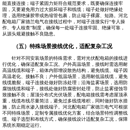
能直接连接；端子紧固力矩符合规范要求，既要确保连接牢
固，又要避免用力过大损坏端子和线缆；端子处做好绝缘处
理，选用绝缘胶带或热缩管包裹，防止端子裸露、短路。河北
配电箱厂家德兰电气在接线过程中，对端子连接实行“专人操
作、专人核查”制度，确保每一处端子连接牢固、绝缘可靠，
从源头规避接触不良隐患。
（五）特殊场景接线优化，适配复杂工况
针对不同安装场景的特殊需求，需对光伏配电箱的接线进
行优化，确保适配复杂工况。户外高温场景，接线时需选用耐
高温线缆和端子，箱体内部增设散热结构，避免线缆、端子因
高温老化、接触不良；户外低温场景，选用耐低温线缆，避免
线缆脆裂，端子连接处做好防冻处理；沿海盐雾场景，选用防
腐蚀线缆和端子，接线处做好防腐密封处理，防止盐雾侵蚀导
致接触不良；屋顶分布式光伏场景，配电箱接线需考虑屋顶承
重，线缆布线尽量简洁，避免过多线缆堆积，同时做好防水措
施，防止雨水渗入接线端子。河北配电箱厂家德兰电气可根据
不同特殊场景，定制专属接线优化方案，结合场景特性调整线
缆、端子选型和布线方式，确保接线设计适配复杂工况，保障
系统长期稳定运行。