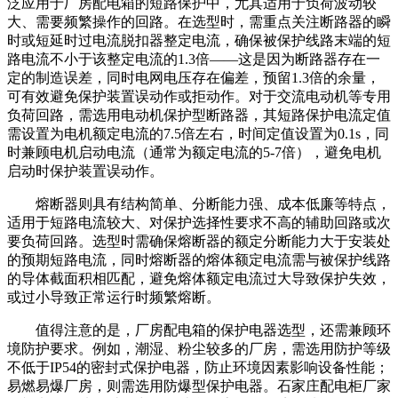
泛应用于厂房配电箱的短路保护中，尤其适用于负荷波动较
大、需要频繁操作的回路。在选型时，需重点关注断路器的瞬
时或短延时过电流脱扣器整定电流，确保被保护线路末端的短
路电流不小于该整定电流的1.3倍——这是因为断路器存在一
定的制造误差，同时电网电压存在偏差，预留1.3倍的余量，
可有效避免保护装置误动作或拒动作。对于交流电动机等专用
负荷回路，需选用电动机保护型断路器，其短路保护电流定值
需设置为电机额定电流的7.5倍左右，时间定值设置为0.1s，同
时兼顾电机启动电流（通常为额定电流的5-7倍），避免电机
启动时保护装置误动作。
熔断器则具有结构简单、分断能力强、成本低廉等特点，
适用于短路电流较大、对保护选择性要求不高的辅助回路或次
要负荷回路。选型时需确保熔断器的额定分断能力大于安装处
的预期短路电流，同时熔断器的熔体额定电流需与被保护线路
的导体截面积相匹配，避免熔体额定电流过大导致保护失效，
或过小导致正常运行时频繁熔断。
值得注意的是，厂房配电箱的保护电器选型，还需兼顾环
境防护要求。例如，潮湿、粉尘较多的厂房，需选用防护等级
不低于IP54的密封式保护电器，防止环境因素影响设备性能；
易燃易爆厂房，则需选用防爆型保护电器。石家庄配电柜厂家