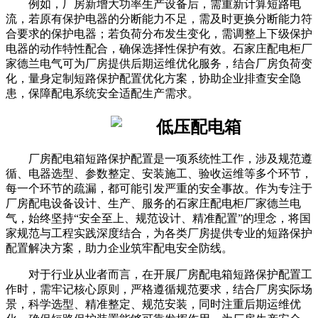
例如，厂房新增大功率生产设备后，需重新计算短路电
流，若原有保护电器的分断能力不足，需及时更换分断能力符
合要求的保护电器；若负荷分布发生变化，需调整上下级保护
电器的动作特性配合，确保选择性保护有效。石家庄配电柜厂
家德兰电气可为厂房提供后期运维优化服务，结合厂房负荷变
化，量身定制短路保护配置优化方案，协助企业排查安全隐
患，保障配电系统安全适配生产需求。
厂房配电箱短路保护配置是一项系统性工作，涉及规范遵
循、电器选型、参数整定、安装施工、验收运维等多个环节，
每一个环节的疏漏，都可能引发严重的安全事故。作为专注于
厂房配电设备设计、生产、服务的石家庄配电柜厂家德兰电
气，始终坚持“安全至上、规范设计、精准配置”的理念，将国
家规范与工程实践深度结合，为各类厂房提供专业的短路保护
配置解决方案，助力企业筑牢配电安全防线。
对于行业从业者而言，在开展厂房配电箱短路保护配置工
作时，需牢记核心原则，严格遵循规范要求，结合厂房实际场
景，科学选型、精准整定、规范安装，同时注重后期运维优