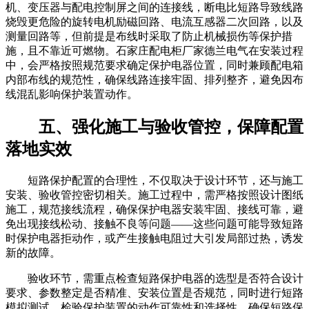
机、变压器与配电控制屏之间的连接线，断电比短路导致线路
烧毁更危险的旋转电机励磁回路、电流互感器二次回路，以及
测量回路等，但前提是布线时采取了防止机械损伤等保护措
施，且不靠近可燃物。石家庄配电柜厂家德兰电气在安装过程
中，会严格按照规范要求确定保护电器位置，同时兼顾配电箱
内部布线的规范性，确保线路连接牢固、排列整齐，避免因布
线混乱影响保护装置动作。
五、强化施工与验收管控，保障配置
落地实效
短路保护配置的合理性，不仅取决于设计环节，还与施工
安装、验收管控密切相关。施工过程中，需严格按照设计图纸
施工，规范接线流程，确保保护电器安装牢固、接线可靠，避
免出现接线松动、接触不良等问题——这些问题可能导致短路
时保护电器拒动作，或产生接触电阻过大引发局部过热，诱发
新的故障。
验收环节，需重点检查短路保护电器的选型是否符合设计
要求、参数整定是否精准、安装位置是否规范，同时进行短路
模拟测试，检验保护装置的动作可靠性和选择性，确保短路保