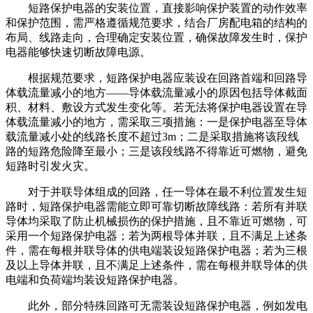
短路保护电器的安装位置，直接影响保护装置的动作效率
和保护范围，需严格遵循规范要求，结合厂房配电箱的结构的
布局、线路走向，合理确定安装位置，确保故障发生时，保护
电器能够快速切断故障电源。
根据规范要求，短路保护电器应装设在回路首端和回路导
体载流量减小的地方——导体载流量减小的原因包括导体截面
积、材料、敷设方式发生变化等。若无法将保护电器设置在导
体载流量减小的地方，需采取三项措施：一是保护电器至导体
载流量减小处的线路长度不超过3m；二是采取措施将该段线
路的短路危险降至最小；三是该段线路不得靠近可燃物，避免
短路时引发火灾。
对于并联导体组成的回路，任一导体在最不利位置发生短
路时，短路保护电器需能立即可靠切断故障线路：若所有并联
导体均采取了防止机械损伤的保护措施，且不靠近可燃物，可
采用一个短路保护电器；若为两根导体并联，且不满足上述条
件，需在每根并联导体的供电端装设短路保护电器；若为三根
及以上导体并联，且不满足上述条件，需在每根并联导体的供
电端和负荷端均装设短路保护电器。
此外，部分特殊回路可无需装设短路保护电器，例如发电