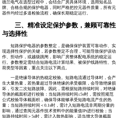
德兰电气在选型过程中，会结合厂房具体环境，选用知名品
牌、合格合规的保护电器，同时严格把控元器件质量，所有元
器件均经过多道检验流程，确保长期稳定运行。
三、精准设定保护参数，兼顾可靠性
与选择性
短路保护电器的参数整定，是确保保护装置可靠动作、实
现选择性保护的关键，若参数整定不合理，可能导致保护误动
作、拒动作，或越级跳闸，影响厂房整体配电系统的稳定运
行。参数整定需结合短路电流计算结果、被保护线路特性、负
荷类型等因素，重点关注以下两点。
一是绝缘导体的热稳定校验。短路电流通过导体时，会产
生大量热量，若热量超过导体绝缘的承受极限，会导致绝缘损
坏，引发二次短路故障。因此，需根据短路持续时间，对绝缘
导体的截面积进行校验：当短路持续时间≤5s时，需按照规范
公式校验导体截面积，确保导体能够承受短路电流产生的热
量；当短路持续时间＜0.1s时，需计入短路电流非周期分量的
影响，通过查阅元器件技术资料中的能量值IPt进行校验；当
短路持续时间＞5s时，需计入散热影响，适当增大导体截面