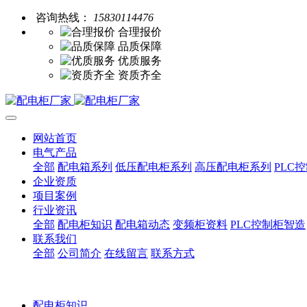
咨询热线：
15830114476
合理报价
品质保障
优质服务
资质齐全
网站首页
电气产品
全部
配电箱系列
低压配电柜系列
高压配电柜系列
PLC
企业资质
项目案例
行业资讯
全部
配电柜知识
配电箱动态
变频柜资料
PLC控制柜智造
联系我们
全部
公司简介
在线留言
联系方式
配电柜知识