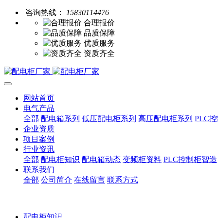
咨询热线：
15830114476
合理报价
品质保障
优质服务
资质齐全
网站首页
电气产品
全部
配电箱系列
低压配电柜系列
高压配电柜系列
PLC
企业资质
项目案例
行业资讯
全部
配电柜知识
配电箱动态
变频柜资料
PLC控制柜智造
联系我们
全部
公司简介
在线留言
联系方式
配电柜知识