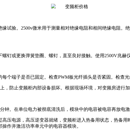
缘试验。2500v微米用于测量相对绝缘电阻和相间绝缘电阻。
螺钉或更换弹簧垫圈、螺钉，直至良好接触。使用2500V兆赫
的每个端子是否已固定。检查PWM板光纤插头是否紧固。检查光
以上，防止变频柜内部设备损坏。根据现场环境，对变频房进行加
0分钟。在单位电力被彻底清洗后，模块中的电容被电容再放电
过高压电源，高压逆变器就绪，变频柜进入热备用状态，热备用
部操作并激活功率单元中的电容器模块。