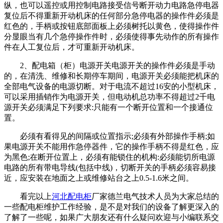
纵，也可以遥控或用控制电路接受信号断开动力电路急停电器
复位后不得重新开动机床的任何部分急停电器的操作件必须是
红色的，手柄或按钮底部面板上必须树托以黄色，使得操作件
分显眼当有几个急停操作件时，必须使得事先动作的所有操作
件在人工复位后，才可重新开动机床。
2、配电箱（柜）电源开关电源开关的操作件必须是手动
的，在清洗、维修和长期停车期间，电源开关必须能把机床的
全部电气设备的电源切断。对于电流不超过16安的小型机床，
可以采用插销作为电源开关，但电动机总功率不得超过2千电
源开关必须满足下列要求:只能有一个断开位置和一个接通位
置。
必须有看得见的间隔或位置指示;必须有外部操作手柄;如
果电源开关不能用作急停器件，它的操作手柄不得是红色，应
为黑色;在断开位置上，必须有能锁住的机构:必须能切所电源
电路的所有带电导线(包括中线)，切断开关的手柄必须容易接
近，应安装在地面之上或维修站台之上0.5-1.6米之间。
看完以上
河北配电柜
厂家德兰电气技术人员为大家总结的
一些配电柜维护工作经验，是不是对我们的设备了解更深入的
了解了一些呢，如果广大朋友还有什么疑问欢迎与小编联系交