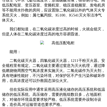
导致空气中水气凝结成度水，形成碳酸溶液，很容易导电。高
低压配电室、变压器室、变频机室、稳压道稳频室、发电机房
等不能用水扑救的房间，应设置除二氧化碳以外的气体灭火专
系统灭火，例如：属七氟丙烷、IG100、IG541灭火等洁净气
体灭火。
我们都知道，在二氧化碳浓度过高的时候，火就会熄灭，
但是人体在二氧化碳浓度过高的地方容易昏迷。
能用：
二氧化碳灭火器，四氯化碳灭火器，1211干粉灭火器。安
全规程里有规定。二氧化碳主要通过窒息为灭火机理，通过降
低燃烧物周围空气氧浓度来实施灭火。二氧化碳作为灭火剂，
具有绝缘性能好，不污染环境，对保护区不产生污染和破坏作
用，在高浓度还可以扑救固态深位火灾。
但在实际应用中通常采用高压液化储存的高压系统和低温
储存的低压系统。高压储存，需要的瓶组数目多，占地面积
大，对储存环境温度要求较严格。低压系统需要外设制冷设
备，造价高,对运输管道也要求严格。