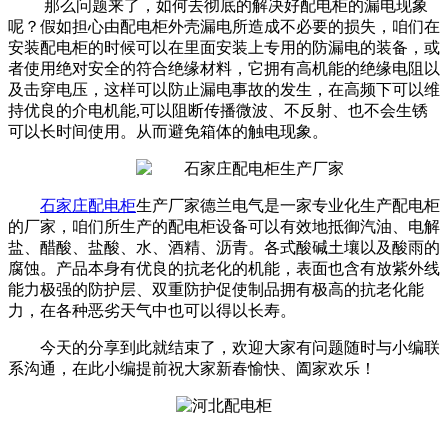
那么问题来了，如何去彻底的解决好配电柜的漏电现象
呢？假如担心由配电柜外壳漏电所造成不必要的损失，咱们在
安装配电柜的时候可以在里面安装上专用的防漏电的装备，或
者使用绝对安全的符合绝缘材料，它拥有高机能的绝缘电阻以
及击穿电压，这样可以防止漏电事故的发生，在高频下可以维
持优良的介电机能,可以阻断传播微波、不反射、也不会生锈
可以长时间使用。从而避免箱体的触电现象。
石家庄配电柜
生产厂家德兰电气是一家专业化生产配电柜
的厂家，咱们所生产的配电柜设备可以有效地抵御汽油、电解
盐、醋酸、盐酸、水、酒精、沥青。各式酸碱土壤以及酸雨的
腐蚀。产品本身有优良的抗老化的机能，表面也含有放紫外线
能力极强的防护层、双重防护促使制品拥有极高的抗老化能
力，在各种恶劣天气中也可以得以长寿。
今天的分享到此就结束了，欢迎大家有问题随时与小编联
系沟通，在此小编提前祝大家新春愉快、阖家欢乐！