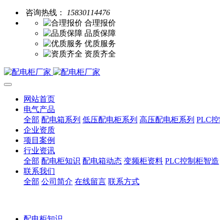
咨询热线：
15830114476
合理报价
品质保障
优质服务
资质齐全
网站首页
电气产品
全部
配电箱系列
低压配电柜系列
高压配电柜系列
PLC
企业资质
项目案例
行业资讯
全部
配电柜知识
配电箱动态
变频柜资料
PLC控制柜智造
联系我们
全部
公司简介
在线留言
联系方式
配电柜知识