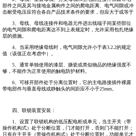
部件之间及其与接地金属构件之间的爬电距离、电气间隙或冲
击耐受电压应符合各自产品技术条件的要求，但应大于或等于
3、母线、母线连接件和电器元件进出线端子间某些部位
的电气间隙和爬电距离达不到上表规定时，允许采用包扎绝缘
层的措施。
4、当采用绝缘母线时，电气间隙允许小于表3.2.2的规定
值（该值正在考虑中）。
5、通常单独使用的漆层、搪瓷或类似物品的绝缘强度不
够，不能作为正常使用的触电防护材料。
6、可移开部件处于分离位置时，它的主电路接插件裸露
带电部件与垂直母线或静触头的间距应不小于25mm。
四、联锁装置安装：
1、设置了联锁机构的低压配电柜或单元，当主开关（带
操作机构式）处于分断位置，门才能打开，否则门不能打开；
只有在主开关（带操作机构式）处于分断位置时，功能单元才