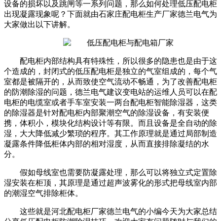
设备的损坏以及跳闸等一系列问题，那么如何处理低压配电柜
出现凝露现象呢？下面就由石家庄配电柜生产厂家德兰电气为
大家做出以下讲解。
配电柜内部结构具有特殊性，所以很多的隐患也是由于这
个造成的，封闭式的低压配电柜是独立的气室组成的，每个气
室都是被隔开的，从而致使空气流动不畅通，为了改善配电柜
的防潮除湿的问题，德兰电气建议变电站的运维人员可以在配
电柜的电缆室或者手车室安装一两台配电柜智能除湿器，这类
的除湿器是针对配电柜内部聚潮空气的除湿设备，有安装便
携，体积小，模块化结构设计等有限。而且设备是全自动的除
湿，大大降低减少繁琐的程序。其工作原理就是通过局部制造
凝露条件降低柜体内部的相对湿度，从而直接排除凝结的水
分。
假如母线室也需要防凝露处理，那么可以将独立式定置除
湿安装在柜顶，其原理是通过超声波雾化的形式把母线室内部
的潮湿空气排除柜体。
这些就是河北配电柜厂家德兰电气的小编今天为大家总结