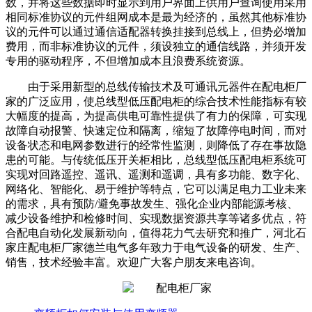
数，并将这些数据即时显示到用户界面上供用户查询使用采用
相同标准协议的元件组网成本是最为经济的，虽然其他标准协
议的元件可以通过通信适配器转换挂接到总线上，但势必增加
费用，而非标准协议的元件，须设独立的通信线路，并须开发
专用的驱动程序，不但增加成本且浪费系统资源。
由于采用新型的总线传输技术及可通讯元器件在配电柜厂
家的广泛应用，使总线型低压配电柜的综合技术性能指标有较
大幅度的提高，为提高供电可靠性提供了有力的保障，可实现
故障自动报警、快速定位和隔离，缩短了故障停电时间，而对
设备状态和电网参数进行的经常性监测，则降低了存在事故隐
患的可能。与传统低压开关柜相比，总线型低压配电柜系统可
实现对回路遥控、遥讯、遥测和遥调，具有多功能、数字化、
网络化、智能化、易于维护等特点，它可以满足电力工业未来
的需求，具有预防/避免事故发生、强化企业内部能源考核、
减少设备维护和检修时间、实现数据资源共享等诸多优点，符
合配电自动化发展新动向，值得花力气去研究和推广，河北石
家庄配电柜厂家德兰电气多年致力于电气设备的研发、生产、
销售，技术经验丰富。欢迎广大客户朋友来电咨询。