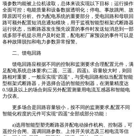
项参数均能被上位机读取，总体来说实现以下目标：运行操作
全面可控；电能质量和设备数据透明化；停电、事故跳闸、故
障原因可分析。作为配电系统的重要部分，受电回路和母联回
路可额外配置短消息通知模块，用于监视智能型框架式断路器
运行状态，当断路器发生预先设置的事件时发送短消息到一部
或多部手机提示用户及时处置，配电柜厂家预设的事件可以是
各种故障脱扣和电力参数异常报警。
二、馈电回路
馈电回路应根据不同的控制和监测要求合理配置元件，满
足配电系统总体要求(二遥、三遥、四遥)。容量较大时，则回
路相对重要，一般应实现"四遥"，与受电回路相似当配置智能
型框架式断路器，并选择合适的智能控制器，在测量精度达
0.5级及以上的场合则应另外配置测量用电流互感器和智能电
力仪表。
更多场合是回路容量较小，按不同的监测要求,配置不同
智能化程度的元件可实现"四遥"全部或部分功能：
a)选用智能型塑壳断路器并配电动操作机构、控制器，可
遥控分合闸、遥调回路参数、上传开关状态及三相电流等信