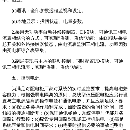
(c)通讯：全部参数远程监视和设定。
(d)本地显示：投切状态、电量参数。
2.采用无功功率自动补偿控制器、DI模块、可通讯三相电
流表相结合的方式，可实现"遥测、遥信"功能：由DI模块采集
总开关和各路接触器状态，由电流表监测三相电流。功率因数
由受电柜综合表采集。
3.副屏实现与主屏的联动控制，同时配置I/O模块、可通
讯三相电流表，实现"遥测、遥信"功能。
五、控制电源
为满足对配电柜厂家对系统的实时监控要求，提高电磁兼
容能力，根据强弱电隔离的原则，总线型低压配电柜应另行设
置与主电源隔离的操作电源和通讯电源，并且应满足以下要
求：(a)保证各类操作顺利完成，如断路器的合闸和分闸、接
触器的接通和断开；(b)保证通讯畅通，系统停电时仍能对各
回路进行监控；(c)应设专用回路对现场工控机供电；(d)满足
系统容量和供电时间要求；(e)需要时提供必要的事故照明电