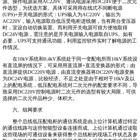
源。操作电源采用AC220V、通讯电源采用DC24V便于二次元
件选型，为优选方案。具体可采用用在线式不间断电源
(UPS)+开关电源的形式：UPS输入为AC220V，输出为
AC220V，输入电源取自低压受电柜进线侧，当有两台变压器
时，宜设自动切换装置。而利用开关电源可很方便地取得
DC24V电源，需注意的是开关电源输入电源取自UPS。如有
必要，UPS可支持通讯功能，利用监控软件实时了解电源的工
作情况。
在10kV系统和0.4kV系统处于同一变配电所而10kV系统设
有直流屏的情况下，可采用用直流屏+直流变换器的形式：由
直流屏提供DC220V电源，由直流变换器将DC220V电源变换
为DC24V电源，比较经济。不足之处是由于相对于10kV及以
上的配电系统，低压配电系统对二次元件的配套要求不同，导
致采用DC220V控制电源时二次元件的选型有较大局限，可供
选择的二次元件品种少、体积大。
六、组网要求
整个总线低压配电柜的通信系统是由上位计算机通过特定
的通信线路与这些智能型设备连接而成。上位计算机通过读取
这些现场的可通信设备来获得整个总线柜的现场工作状态及参