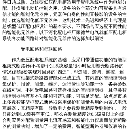
件日趋成熟。总线型低压配电柜适用于配电系统中作为电能分
配、转换和电动机控制之用。设备的各个部分均可配备具有通
信功能的智能化元器件，元器件自身的性能直接影响设备的性
能，优选智能化低压元器件，达到技术上先进和经济上合理是
总线型低压配电柜设计的基本要求。不同场合应选配不同性能
的智能化元器件，以下河北配电柜厂家德兰电气就低压配电柜
系统各功能回路针对智能化元器件的选择加以阐述：
一、受电回路和母联回路
作为低压配电柜系统的基础，应采用带通信功能的智能型
框架式断路器(不考虑个别系统容量很小时应用塑壳断路器的
情况),能轻松实现对回路的"四遥"，即遥测、遥调、遥控、遥
信。目前框架式断路器智能化已成主流，其内置的智能控制器
集保护、报警、测量、维护、运行管理等功能一体，各类参数
在线可调。不同受电回路可选择相应的智能控制器，且每类智
能控制器均有基本功能和可选功能，可满足选配。缺点是市场
上多数智能型框架式断路器采用保护和测量共用的内置式电流
互感器，其精度有限，导致电力参数测量精度受到制约，一般
只能达到1.0级甚至更低，那么在测量精度达0.5级及以上的场
合则应另外配置测量用电流互感器和智能电力仪表而放弃断路
器的测量功能，增加了一定的费用。智能型断路器和仪表的各