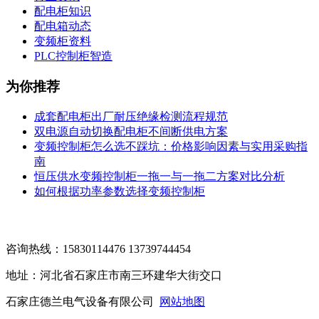
配电柜知识
配电箱动态
变频柜资料
PLC控制柜智造
为你推荐
成套配电柜出厂耐压绝缘检测流程规范
双电源自动切换配电柜不间断供电方案
变频控制柜怎么选不踩坑：价格影响因素与实用采购指
南
恒压供水变频控制柜一拖一与一拖二方案对比分析
如何根据功率参数选择变频控制柜
咨询热线：15830114476 13739744454
地址：河北省石家庄市南三环建华大街交口
石家庄德兰电气设备有限公司
网站地图