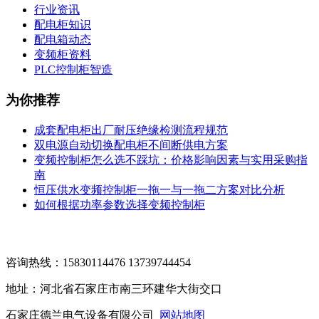
行业资讯
配电柜知识
配电箱动态
变频柜资料
PLC控制柜智造
为你推荐
成套配电柜出厂耐压绝缘检测流程规范
双电源自动切换配电柜不间断供电方案
变频控制柜怎么选不踩坑：价格影响因素与实用采购指
南
恒压供水变频控制柜一拖一与一拖二方案对比分析
如何根据功率参数选择变频控制柜
咨询热线：15830114476 13739744454
地址：河北省石家庄市南三环建华大街交口
石家庄德兰电气设备有限公司
网站地图