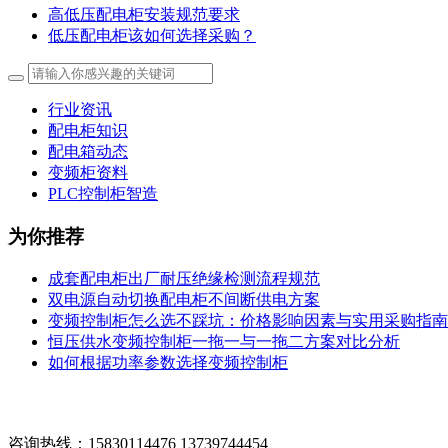
高低压配电柜安装规范要求
低压配电柜该如何选择采购？
行业资讯
配电柜知识
配电箱动态
变频柜资料
PLC控制柜智造
为你推荐
成套配电柜出厂耐压绝缘检测流程规范
双电源自动切换配电柜不间断供电方案
变频控制柜怎么选不踩坑：价格影响因素与实用采购指南
恒压供水变频控制柜一拖一与一拖二方案对比分析
如何根据功率参数选择变频控制柜
咨询热线：15830114476 13739744454