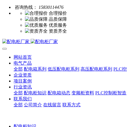
咨询热线：
15830114476
合理报价
品质保障
优质服务
资质齐全
网站首页
电气产品
全部
配电箱系列
低压配电柜系列
高压配电柜系列
PLC
企业资质
项目案例
行业资讯
全部
配电柜知识
配电箱动态
变频柜资料
PLC控制柜智造
联系我们
全部
公司简介
在线留言
联系方式
配电柜知识