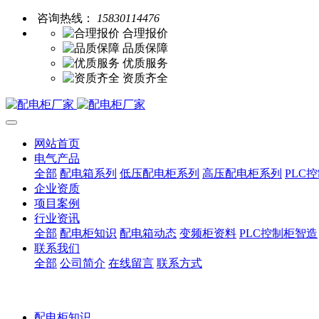
咨询热线：
15830114476
合理报价
品质保障
优质服务
资质齐全
网站首页
电气产品
全部
配电箱系列
低压配电柜系列
高压配电柜系列
PLC
企业资质
项目案例
行业资讯
全部
配电柜知识
配电箱动态
变频柜资料
PLC控制柜智造
联系我们
全部
公司简介
在线留言
联系方式
配电柜知识