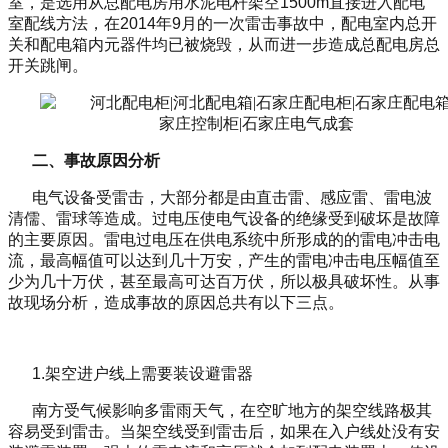
室，是选用从总配电房用水泥电杆架空
1500m
直接进入配电
室配线方法，在
2014
年
9
月的一次雷击事故中，配电室内总开
关和配电箱内元器件均已被烧毁，从而进一步造成总配电房总
开关跳闸。
二、事故原因分析
电气设备受雷击，大部分都是由直击雷、感应雷、雷电波
清儒、雷球等造成。过电压使电气设备的绝缘受到破坏是故障
的主要原因。雷电过电压在供电系统中所形成的的雷电冲击电
流，最高幅值可以达到几十万安，产生的雷电冲击电压幅值至
少为几十万伏，甚至最高可达百万伏，所以极具破坏性。从事
故现场分析，造成事故的原因总共有以下三点。
1.
架空进户线上需要装设避雷器
南方受气候影响多雷雨天气，在空旷地方的架空线路极其
容易受到雷击。当架空线受到雷击后，如果在入户线处没有安