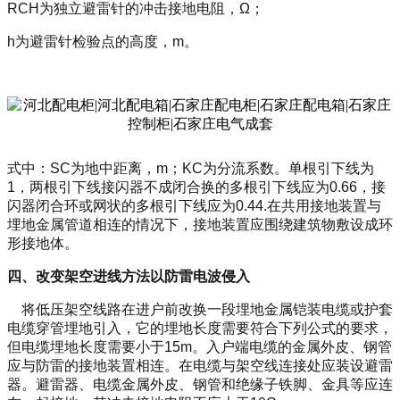
RCH
为独立避雷针的冲击接地电阻，
Ω
；
h
为避雷针检验点的高度，
m
。
式中：
SC
为地中距离，
m
；
KC
为分流系数。单根引下线为
1
，两根引下线接闪器不成闭合换的多根引下线应为
0.66
，接
闪器闭合环或网状的多根引下线应为
0.44.
在共用接地装置与
埋地金属管道相连的情况下，接地装置应围绕建筑物敷设成环
形接地体。
四、改变架空进线方法以防雷电波侵入
将低压架空线路在进户前改换一段埋地金属铠装电缆或护套
电缆穿管埋地引入，它的埋地长度需要符合下列公式的要求，
但电缆埋地长度需要小于
15m
。入户端电缆的金属外皮、钢管
应与防雷的接地装置相连。在电缆与架空线连接处应装设避雷
器。避雷器、电缆金属外皮、钢管和绝缘子铁脚、金具等应连