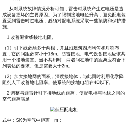
从对系统故障情况分析可知，雷击时系统产生过电压是造
成设备损坏的主要原因。为了限制接地电位升高，避免配电装
置受到雷击时过电压，必须对配电系统采取一些预防和保护措
施。
1.
改善避雷线接地电阻。
（
1
）引下线必须多于两根，并且沿建筑四周均匀和对称布
置，它的间距必需小于
18m
。防雷接地、电气设备接地应该共
用一个接地装置。当不共用时，两者间在地中的距离应符合下
列表达的要求。但是需要大于
2m
。
（
2
）加大接地网的面积，深度接地体，与此同时利用化学降
阻剂人工改善地电阻率。使系统的接地电阻在
4Ω
以下。
2.
调整与避雷针引下接地线的距离，使配电柜与地线之间的
空气距离满足：
式中：
SK
为空气中距离，
m
；