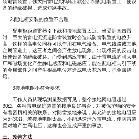
装避雷装置，强大的雷电流和高压就会加到配电装置上，使设
备的绝缘破损，造成短路事故。
2.
配电柜安装的位置不合理
配电柜距避雷器引下线和接地装置太近。当受到直击雷
时，巨大的雷电流流进防雷装置时会造成防雷装置的电位升
高，这样的高电位同样可以作用在电气设备、电气线路或其他
金属管道上，这三者之间会产生放电现象。出现很高的反击电
压使设备的绝缘破坏。而受到感应雷时，由于雷电流的强大电
厂和磁场变化产生静电感应和电磁感应，能在配电柜与引下线
的金属部件之间产生很高电位差造成电火花放电，把金属烧
熔。
3
接地电阻不符合要求
工作人员从现场测量数据可见，整个接地网电阻超过
30Ω
。各种雷电保护装置的接地良好与否，对被保护物的安全
有着密切相关的联系。对防雷接地来说，其允许的接地电阻应
为
5~30Ω
。若接地电阻太高，不能迅速泄放雷电流，使防雷装
置对地产生高电压，这样也会造成严重的事故。
三、改善方法