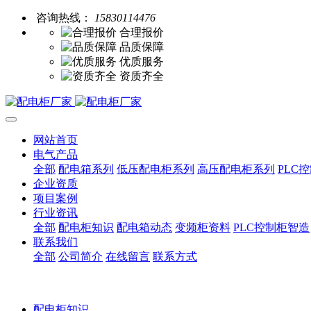
咨询热线：
15830114476
合理报价
品质保障
优质服务
资质齐全
网站首页
电气产品
全部
配电箱系列
低压配电柜系列
高压配电柜系列
PLC
企业资质
项目案例
行业资讯
全部
配电柜知识
配电箱动态
变频柜资料
PLC控制柜智造
联系我们
全部
公司简介
在线留言
联系方式
配电柜知识