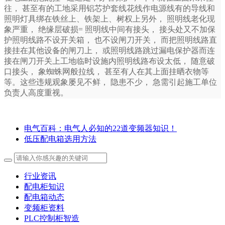
往， 甚至有的工地采用铝芯护套线花线作电源线有的导线和
照明灯具绑在铁丝上、铁架上、树权上另外， 照明线老化现
象严重， 绝缘层破损= 照明线中间有接头， 接头处又不加保
护照明线路不设开关箱， 也不设闸刀开关， 而把照明线路直
接挂在其他设备的闸刀上， 或照明线路跳过漏电保护器而连
接在闸刀开关上工地临时设施内照明线路布设太低， 随意破
口接头， 象蜘蛛网般拉线， 甚至有人在其上面挂晒衣物等
等。这些违规观象屡见不鲜， 隐患不少， 急需引起施工单位
负责人高度重视。
电气百科：电气人必知的22道变频器知识！
低压配电箱选用方法
行业资讯
配电柜知识
配电箱动态
变频柜资料
PLC控制柜智造