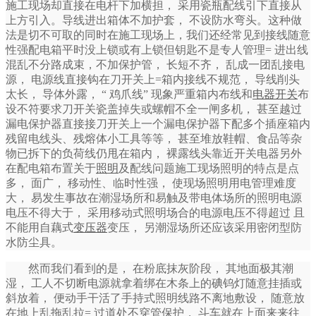
施工现场却直接在电杆下加横担， 采用瓷瓶配线引下直接从
上方引入。导线进出箱体不加护套， 不设防水弯头。这种做
法是切不可取的同时在施工现场上，我们还经常见到接线随意
性强配电箱平时没上锁或有上锁但钥匙不是专人管理= 进出线
混乱不分路成束，不加保护管， 长短不齐， 乱成一团乱接电
源， 电源线直接钩在刀开关上=箱内接线不规范， 导线削头
太长， 导体外露， “ 鸡爪线” 现象严重箱内布线和
电器开关
布
设不符要求刀开关瓷盖掉失或螺帽不全一闸多机， 甚至越过
漏电保护器直接接刀开关上一个漏电保护器下配多个插座箱内
残留电线头、残熔体小工具等等， 甚至堆放鞋帽、食品等杂
物已拆下的负荷线仍甩在箱内， 裸露线头靠近开关电器另外
在配电箱布置关于
照明
及配线问题施工现场照明的特点是点
多， 面广， 移动性、临时性强， 使现场照明用电管理难度
大， 易发生事故在潮湿场所和易触及带电体场所的照明电源
电压不得大于， 采用移动式照明场合的电源电压不得超过 且
不能用自藕式
变压器
变压， 另潮湿场所还应该采用密闭型防
水防尘具。
然而我们看到的是， 在粉底抹灰阶段， 其地面极其潮
湿， 工人不切断电源就拿着绑在木条上的碘钨灯随意挂插或
斜放着， 便动手干活了手持式照明线路不离地敷设， 随意放
在地上乱拖乱拉= 过道处不穿管保护， 斗车就在上面来来往