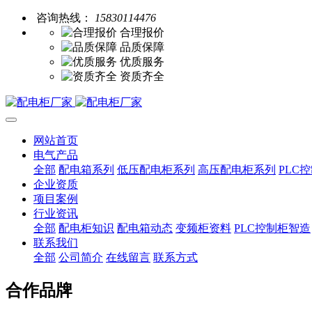
咨询热线：
15830114476
合理报价
品质保障
优质服务
资质齐全
网站首页
电气产品
全部
配电箱系列
低压配电柜系列
高压配电柜系列
PLC
企业资质
项目案例
行业资讯
全部
配电柜知识
配电箱动态
变频柜资料
PLC控制柜智造
联系我们
全部
公司简介
在线留言
联系方式
合作品牌