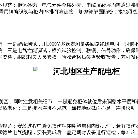
下规范：柜体外壳、电气元件金属外壳、电缆屏蔽层均需通过接
门需用铜编织线与柜内PE排可靠连接，加弹簧垫圈防松；接地母
：一是绝缘测试，用1000V兆欧表测量各回路绝缘电阻，阻值
确；三是电气性能调试，模拟试验控制、联锁、信号动作，确保
等资料，组织相关人员验收，验收合格后签署验收报告，方可投
见误区，同时注意相关细节：一是避免柜体就位后未调整水平度和
发热老化；三是接地连接不规范，如接地线截面不足、连接松动
装规范；安装过程中避免损伤柜体喷塑层和内部元件，若有损伤
德兰电气提醒，安装完成后，需定期对设备进行巡检，每2-5