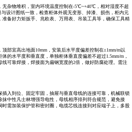
杂物堆积，室内环境温度控制在-5℃~+40℃，相对湿度不超
数量与设计图纸一致，检查柜体外观无变形、掉漆、损伤，柜内元
，准备好力矩扳手、兆欧表、万用表、吊装工具等，确保工具精
宜高出地面10mm，安装后水平度偏差控制在±1mm/m以
的水平度和垂直度，单独柜体垂直度偏差不超过1.5mm/m，
母线可靠焊接，焊接面为扁钢宽度的2倍，做好防腐处理。需注
保插入到位、固定牢固，抽屉与垂直母线的连接可靠，机械联锁
涂抹中性凡士林增强导电性，母线相序排列符合规范，避免接
洞时需加装保护管和密封圈，电缆芯线连接到对应端子上，多股