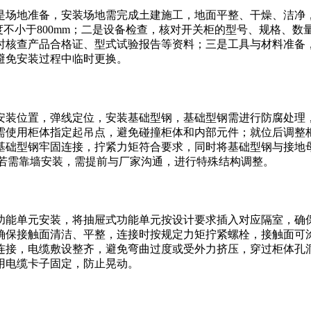
场地准备，安装场地需完成土建施工，地面平整、干燥、洁净，无
度不小于800mm；二是设备检查，核对开关柜的型号、规格、
时核查产品合格证、型式试验报告等资料；三是工具与材料准备
避免安装过程中临时更换。
装位置，弹线定位，安装基础型钢，基础型钢需进行防腐处理，顶部
使用柜体指定起吊点，避免碰撞柜体和内部元件；就位后调整柜体
基础型钢牢固连接，拧紧力矩符合要求，同时将基础型钢与接地
，若需靠墙安装，需提前与厂家沟通，进行特殊结构调整。
功能单元安装，将抽屉式功能单元按设计要求插入对应隔室，确
确保接触面清洁、平整，连接时按规定力矩拧紧螺栓，接触面可
连接，电缆敷设整齐，避免弯曲过度或受外力挤压，穿过柜体孔
用电缆卡子固定，防止晃动。