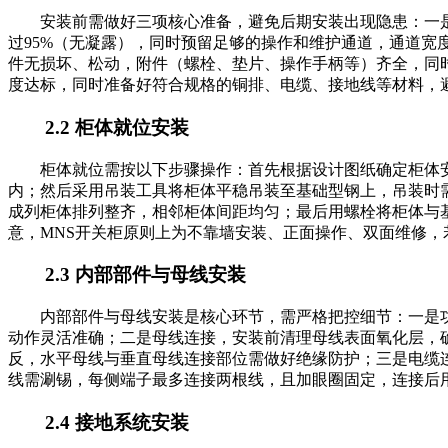
安装前需做好三项核心准备，避免后期安装出现隐患：一是
过95%（无凝露），同时预留足够的操作和维护通道，通道宽
件无损坏、松动，附件（螺栓、垫片、操作手柄等）齐全，同
度达标，同时准备好符合规格的铜排、电缆、接地线等材料，
2.2 柜体就位安装
柜体就位需按以下步骤操作：首先根据设计图纸确定柜体安
内；然后采用吊装工具将柜体平稳吊装至基础型钢上，吊装时需
成列柜体排列整齐，相邻柜体间距均匀；最后用螺栓将柜体与
意，MNS开关柜原则上为不靠墙安装、正面操作、双面维修
2.3 内部部件与母线安装
内部部件与母线安装是核心环节，需严格把控细节：一是
动作灵活准确；二是母线连接，安装前清理母线表面氧化层，
反，水平母线与垂直母线连接部位需做好绝缘防护；三是电缆
线需涮锡，每侧端子最多连接两根线，且加眼圈固定，连接后
2.4 接地系统安装