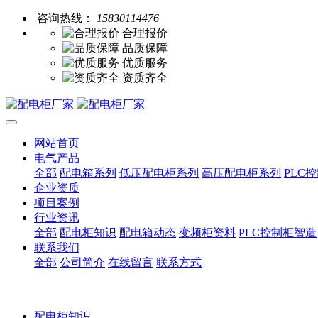
咨询热线：
15830114476
合理报价
品质保障
优质服务
资质齐全
网站首页
电气产品
全部
配电箱系列
低压配电柜系列
高压配电柜系列
PLC
企业资质
项目案例
行业资讯
全部
配电柜知识
配电箱动态
变频柜资料
PLC控制柜智造
联系我们
全部
公司简介
在线留言
联系方式
配电柜知识