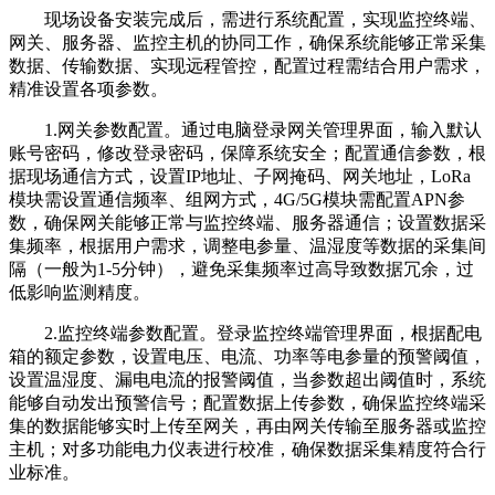
现场设备安装完成后，需进行系统配置，实现监控终端、
网关、服务器、监控主机的协同工作，确保系统能够正常采集
数据、传输数据、实现远程管控，配置过程需结合用户需求，
精准设置各项参数。
1.网关参数配置。通过电脑登录网关管理界面，输入默认
账号密码，修改登录密码，保障系统安全；配置通信参数，根
据现场通信方式，设置IP地址、子网掩码、网关地址，LoRa
模块需设置通信频率、组网方式，4G/5G模块需配置APN参
数，确保网关能够正常与监控终端、服务器通信；设置数据采
集频率，根据用户需求，调整电参量、温湿度等数据的采集间
隔（一般为1-5分钟），避免采集频率过高导致数据冗余，过
低影响监测精度。
2.监控终端参数配置。登录监控终端管理界面，根据配电
箱的额定参数，设置电压、电流、功率等电参量的预警阈值，
设置温湿度、漏电电流的报警阈值，当参数超出阈值时，系统
能够自动发出预警信号；配置数据上传参数，确保监控终端采
集的数据能够实时上传至网关，再由网关传输至服务器或监控
主机；对多功能电力仪表进行校准，确保数据采集精度符合行
业标准。