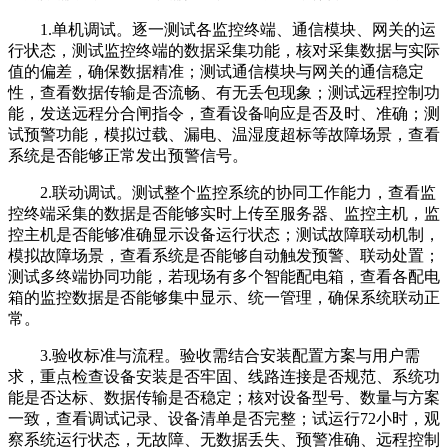
1.单机调试。逐一测试各监控终端、通信模块、网关的运
行状态，测试监控终端的数据采集功能，核对采集数据与实际
值的偏差，确保数据精准；测试通信模块与网关的通信稳定
性，查看数据传输是否流畅、有无丢包现象；测试远程控制功
能，发送远程分合闸指令，查看设备响应是否及时、准确；测
试预警功能，模拟过载、漏电、温湿度超标等故障场景，查看
系统是否能够正常发出预警信号。
2.联动调试。测试整个监控系统的协同工作能力，查看监
控终端采集的数据是否能够实时上传至服务器、监控主机，监
控主机是否能够准确显示设备运行状态；测试故障联动机制，
模拟故障场景，查看系统是否能够自动触发预警、联动处置；
测试多终端协同功能，若现场有多个智能配电箱，查看各配电
箱的监控数据是否能够集中显示、统一管理，确保系统联动正
常。
3.验收标准与流程。验收需结合安装配置方案与用户需
求，重点检查设备安装是否牢固、线路连接是否规范、系统功
能是否达标、数据传输是否稳定；核对设备型号、数量与方案
一致，查看调试记录、设备清单是否完整；试运行72小时，观
察系统运行状态，无故障、无数据丢失、预警准确、远程控制