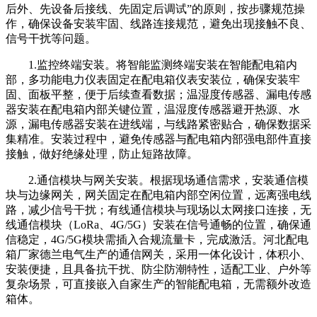
后外、先设备后接线、先固定后调试”的原则，按步骤规范操
作，确保设备安装牢固、线路连接规范，避免出现接触不良、
信号干扰等问题。
1.监控终端安装。将智能监测终端安装在智能配电箱内
部，多功能电力仪表固定在配电箱仪表安装位，确保安装牢
固、面板平整，便于后续查看数据；温湿度传感器、漏电传感
器安装在配电箱内部关键位置，温湿度传感器避开热源、水
源，漏电传感器安装在进线端，与线路紧密贴合，确保数据采
集精准。安装过程中，避免传感器与配电箱内部强电部件直接
接触，做好绝缘处理，防止短路故障。
2.通信模块与网关安装。根据现场通信需求，安装通信模
块与边缘网关，网关固定在配电箱内部空闲位置，远离强电线
路，减少信号干扰；有线通信模块与现场以太网接口连接，无
线通信模块（LoRa、4G/5G）安装在信号通畅的位置，确保通
信稳定，4G/5G模块需插入合规流量卡，完成激活。河北配电
箱厂家德兰电气生产的通信网关，采用一体化设计，体积小、
安装便捷，且具备抗干扰、防尘防潮特性，适配工业、户外等
复杂场景，可直接嵌入自家生产的智能配电箱，无需额外改造
箱体。