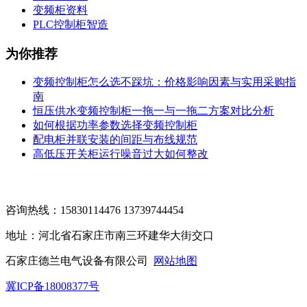
变频柜资料
PLC控制柜智造
为你推荐
变频控制柜怎么选不踩坑：价格影响因素与实用采购指
南
恒压供水变频控制柜一拖一与一拖二方案对比分析
如何根据功率参数选择变频控制柜
配电柜并联安装的间距与布线规范
高低压开关柜运行噪音过大如何整改
咨询热线：15830114476 13739744454
地址：河北省石家庄市南三环建华大街交口
石家庄德兰电气设备有限公司
网站地图
冀ICP备18008377号