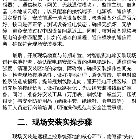
感器）、通信模块（网关、无线通信模块）、监控主机、服务
器（本地或云端），以及配套的接线端子、电源线、通信线、
固定配件等。安装前逐一清点设备数量，检查设备外观是否完
好、接口是否正常，测试设备通电状态，确保无损坏、无故
障，避免安装过程中因设备问题返工。同时，核对设备规格与
配电箱参数匹配度，比如传感器的量程、通信模块的通信距
离，确保符合现场安装要求。
最后，开展现场勘查与前期布置。对智能配电箱安装现场
进行实地排查，确认配电箱安装位置的供电稳定性、通信信号
强度，清理安装区域的杂物、障碍物，确保安装操作空间充
足；检查现场接地条件，做好接地处理，避免雷击、静电对监
控系统造成损坏；提前规划线路走向，避开强电干扰区域，预
留充足的接线长度，做好线路标记，为后续安装接线做好准
备。同时，准备好安装工具（万用表、剥线钳、螺丝刀、压线
钳等）与安全防护用品（绝缘手套、绝缘鞋、验电器等），对
施工人员进行岗前培训，明确操作规范与安全注意事项。
二、现场安装实操步骤
现场安装是远程监控系统落地的核心环节，需遵循“先内