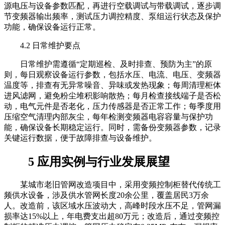
源电压与设备参数匹配，再进行空载调试与带载调试，逐步调
节变频器输出频率，测试压力调控精度、泵组运行状态及保护
功能，确保设备运行正常。
4.2 日常维护要点
日常维护需遵循“定期巡检、及时排查、预防为主”的原
则，每日观察设备运行参数，包括水压、电流、电压、变频器
温度等，排查有无异常噪音、异味或发热现象；每周清理柜体
进风滤网，避免粉尘堆积影响散热；每月检查接线端子是否松
动，电气元件是否老化，压力传感器是否正常工作；每季度用
压缩空气清理内部灰尘，每年检测变频器电容容量与保护功
能，确保设备长期稳定运行。同时，需备份变频器参数，记录
关键运行数据，便于故障排查与设备维护。
5 应用实例与行业发展展望
某城市老旧管网改造项目中，采用变频控制柜替代传统工
频供水设备，涉及供水管网长度20余公里，覆盖居民3万余
人。改造前，该区域水压波动大，高峰时段水压不足，管网漏
损率达15%以上，年电费支出超80万元；改造后，通过变频控