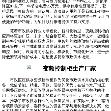
制柜的精准压力调控，管网压力稳定在0.35MPa左右，漏损率
降至8%以下，年节省电费25万元，供水稳定性显著提升，获
得居民与项目方的一致认可。该项目选用的正是石家庄变频柜
厂家德兰电气的定制化产品，其适配老旧管网的抗干扰设计与
便捷的维护功能，为项目顺利推进提供了有力支撑。
随着市政供水行业向绿色化、智能化转型，变频控制柜的
应用将更加广泛。未来，结合物联网、大数据等技术，变频控
制柜将实现更精准的压力调控、更智能的故障预警与更高效的
能耗管理，可与城市供水调度系统联网，实现全域供水的协同
调控；同时，设备将向小型化、模块化、节能化升级，进一步
降低安装与维护成本，适配更多复杂市政供水场景。
市政恒压供水变频控制柜作为优化市政供水系统的核心装
备，凭借节能、精准、高效、便捷的优势，在城市水厂增压、
管网叠压供水、老旧管网改造等场景中发挥着不可替代的作
用，不仅提升了市政供水的稳定性与安全性，还降低了运行成
本，推动了市政供水行业的高质量发展。在实际应用中，需结
合项目场景需求，选择专业的设备厂家与定制化解决方案，做