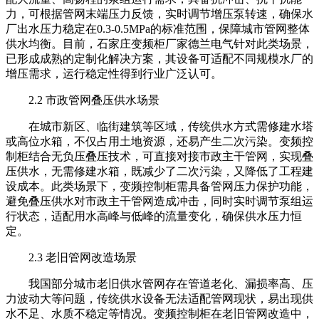
力，可根据管网末端压力反馈，实时调节增压泵转速，确保水
厂出水压力稳定在0.3-0.5MPa的标准范围，保障城市管网整体
供水均衡。目前，石家庄变频柜厂家德兰电气针对此类场景，
已形成成熟的定制化解决方案，其设备可适配不同规模水厂的
增压需求，运行稳定性得到行业广泛认可。
2.2 市政管网叠压供水场景
在城市新区、临街建筑等区域，传统供水方式需修建水塔
或高位水箱，不仅占用土地资源，还易产生二次污染。变频控
制柜结合无负压叠压技术，可直接对接市政主干管网，实现叠
压供水，无需修建水箱，既减少了二次污染，又降低了工程建
设成本。此类场景下，变频控制柜需具备管网压力保护功能，
避免叠压供水对市政主干管网造成冲击，同时实时调节泵组运
行状态，适配用水高峰与低峰的流量变化，确保供水压力恒
定。
2.3 老旧管网改造场景
我国部分城市老旧供水管网存在管道老化、漏损率高、压
力波动大等问题，传统供水设备无法适配管网现状，易出现供
水不足、水质不稳定等情况。变频控制柜在老旧管网改造中，