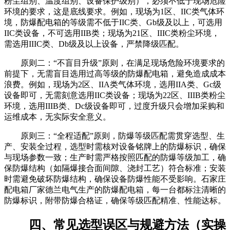
粉尘组别、温度组别、设备保护级别），必须不低于现场危险
环境的要求，这是底线要求。例如，现场为1区、IIC类气体环
境，防爆配电箱的等级需不低于IIC类、Gb级及以上，可选用
IIC类设备，不可选用IIB类；现场为21区、IIIC类粉尘环境，
需选用IIIC类、Db级及以上设备，严禁降级匹配。
原则二：“不盲目升级”原则，在满足现场危险环境要求的
前提下，无需盲目选用过高等级的防爆配电箱，避免造成成本
浪费。例如，现场为2区、IIA类气体环境，选用IIA类、Gc级
设备即可，无需刻意选用IIC类设备；现场为22区、IIIB类粉尘
环境，选用IIIB类、Dc级设备即可，过度升级只会增加采购和
运维成本，无实际安全意义。
原则三：“全程适配”原则，防爆等级匹配需贯穿选型、生
产、安装全过程，选型时需核对设备铭牌上的防爆标识，确保
与现场参数一致；生产时需严格按照匹配的防爆等级加工，确
保防爆结构（如隔爆接合面间隙、浇封工艺）符合标准；安装
时需避免破坏防爆结构，确保设备防爆性能不受影响。石家庄
配电箱厂家德兰电气生产的防爆配电箱，每一台都标注清晰的
防爆标识，附带防爆合格证，确保等级匹配精准、性能达标。
四、常见选型误区与规避方法（实操