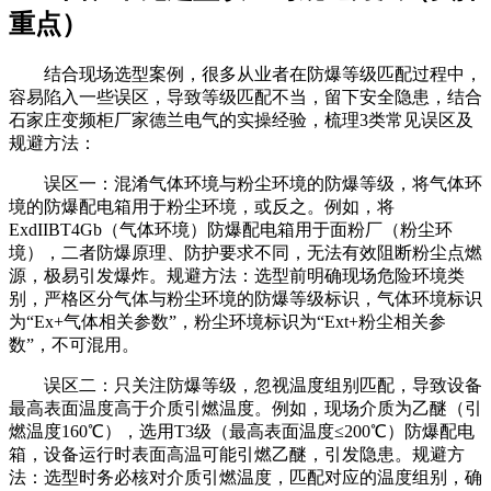
重点）
结合现场选型案例，很多从业者在防爆等级匹配过程中，
容易陷入一些误区，导致等级匹配不当，留下安全隐患，结合
石家庄变频柜厂家德兰电气的实操经验，梳理3类常见误区及
规避方法：
误区一：混淆气体环境与粉尘环境的防爆等级，将气体环
境的防爆配电箱用于粉尘环境，或反之。例如，将
ExdIIBT4Gb（气体环境）防爆配电箱用于面粉厂（粉尘环
境），二者防爆原理、防护要求不同，无法有效阻断粉尘点燃
源，极易引发爆炸。规避方法：选型前明确现场危险环境类
别，严格区分气体与粉尘环境的防爆等级标识，气体环境标识
为“Ex+气体相关参数”，粉尘环境标识为“Ext+粉尘相关参
数”，不可混用。
误区二：只关注防爆等级，忽视温度组别匹配，导致设备
最高表面温度高于介质引燃温度。例如，现场介质为乙醚（引
燃温度160℃），选用T3级（最高表面温度≤200℃）防爆配电
箱，设备运行时表面高温可能引燃乙醚，引发隐患。规避方
法：选型时务必核对介质引燃温度，匹配对应的温度组别，确