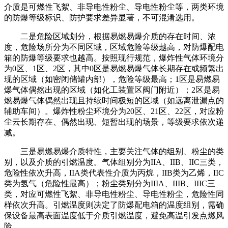
介质是可燃性飞絮、非导电性粉尘、导电性粉尘等，两类环境
的防爆等级标识、防护要求差异显著，不可混淆选用。
二是危险区域划分，根据易燃易爆介质的存在时间、浓
度，危险场所分为不同区域，区域危险等级越高，对防爆配电
箱的防爆等级要求也越高。按照现行规范，爆炸性气体环境分
为0区、1区、2区，其中0区是易燃易爆气体长期存在或频繁出
现的区域（如密闭储罐内部），危险等级最高；1区是易燃易
爆气体偶然出现的区域（如化工装置区阀门附近）；2区是易
燃易爆气体偶然出现且持续时间极短的区域（如远离泄漏点的
辅助车间）。爆炸性粉尘环境分为20区、21区、22区，对应粉
尘云长期存在、偶然出现、短暂出现的场景，等级要求依次递
减。
三是易燃易爆介质特性，主要关注气体的组别、粉尘的类
别，以及介质的引燃温度。气体组别分为IIA、IIB、IIC三类，
危险性依次升高，IIA类代表性介质为丙烷，IIB类为乙烯，IIC
类为氢气（危险性最高）；粉尘类别分为IIIA、IIIB、IIIC三
类，对应可燃性飞絮、非导电性粉尘、导电性粉尘，危险性同
样依次升高。引燃温度则决定了防爆配电箱的温度组别，需确
保设备最高表面温度低于介质引燃温度，避免高温引发点燃风
险。