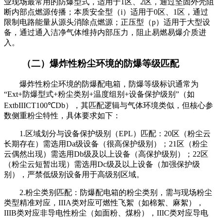
业现场最常用的防爆型式，适用于1区、2区，通过坚固外壳阻
断内部点燃源传播；本质安全型（i）适用于0区、1区，通过
限制电路能量从源头消除点燃源；正压型（p）适用于大型设
备，通过通入洁净气体维持内部压力，阻止易燃易爆介质进
入。
（二）爆炸性粉尘环境的防爆等级匹配
爆炸性粉尘环境的防爆配电箱，防爆等级标识通常为
“Ext+防爆型式+粉尘类别+温度组别+设备保护级别”（如
ExtbIIICT100℃Db），其匹配逻辑与气体环境类似，但核心参
数侧重粉尘特性，具体要求如下：
1.区域划分与设备保护级别（EPL）匹配：20区（粉尘云
长期存在）需选用Da级设备（很高保护级别）；21区（粉尘
云偶然出现）需选用Db级及以上设备（高保护级别）；22区
（粉尘云短暂出现）需选用Dc级及以上设备（加强保护级
别），严禁低级别设备用于高级别区域。
2.粉尘类别匹配：防爆配电箱的粉尘类别，需与现场粉尘
类型精准对应，IIIA类对应可燃性飞絮（如棉絮、麻絮），
IIIB类对应非导电性粉尘（如面粉、煤粉），IIIC类对应导电