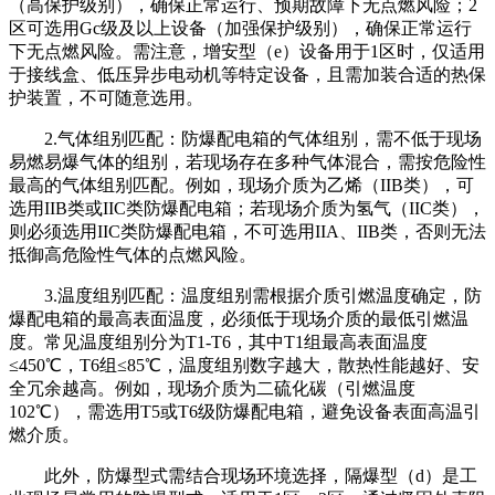
（高保护级别），确保正常运行、预期故障下无点燃风险；2
区可选用Gc级及以上设备（加强保护级别），确保正常运行
下无点燃风险。需注意，增安型（e）设备用于1区时，仅适用
于接线盒、低压异步电动机等特定设备，且需加装合适的热保
护装置，不可随意选用。
2.气体组别匹配：防爆配电箱的气体组别，需不低于现场
易燃易爆气体的组别，若现场存在多种气体混合，需按危险性
最高的气体组别匹配。例如，现场介质为乙烯（IIB类），可
选用IIB类或IIC类防爆配电箱；若现场介质为氢气（IIC类），
则必须选用IIC类防爆配电箱，不可选用IIA、IIB类，否则无法
抵御高危险性气体的点燃风险。
3.温度组别匹配：温度组别需根据介质引燃温度确定，防
爆配电箱的最高表面温度，必须低于现场介质的最低引燃温
度。常见温度组别分为T1-T6，其中T1组最高表面温度
≤450℃，T6组≤85℃，温度组别数字越大，散热性能越好、安
全冗余越高。例如，现场介质为二硫化碳（引燃温度
102℃），需选用T5或T6级防爆配电箱，避免设备表面高温引
燃介质。
此外，防爆型式需结合现场环境选择，隔爆型（d）是工