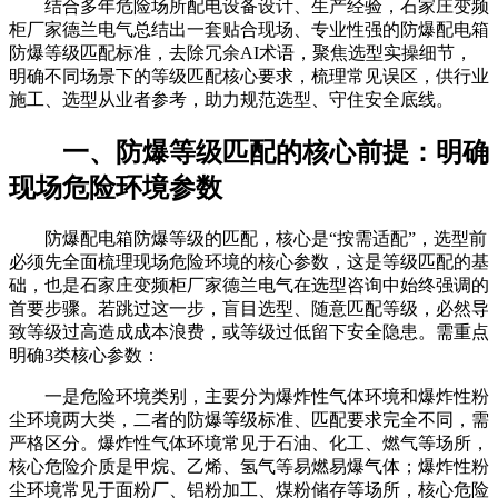
结合多年危险场所配电设备设计、生产经验，石家庄变频
柜厂家德兰电气总结出一套贴合现场、专业性强的防爆配电箱
防爆等级匹配标准，去除冗余AI术语，聚焦选型实操细节，
明确不同场景下的等级匹配核心要求，梳理常见误区，供行业
施工、选型从业者参考，助力规范选型、守住安全底线。
一、防爆等级匹配的核心前提：明确
现场危险环境参数
防爆配电箱防爆等级的匹配，核心是“按需适配”，选型前
必须先全面梳理现场危险环境的核心参数，这是等级匹配的基
础，也是石家庄变频柜厂家德兰电气在选型咨询中始终强调的
首要步骤。若跳过这一步，盲目选型、随意匹配等级，必然导
致等级过高造成成本浪费，或等级过低留下安全隐患。需重点
明确3类核心参数：
一是危险环境类别，主要分为爆炸性气体环境和爆炸性粉
尘环境两大类，二者的防爆等级标准、匹配要求完全不同，需
严格区分。爆炸性气体环境常见于石油、化工、燃气等场所，
核心危险介质是甲烷、乙烯、氢气等易燃易爆气体；爆炸性粉
尘环境常见于面粉厂、铝粉加工、煤粉储存等场所，核心危险