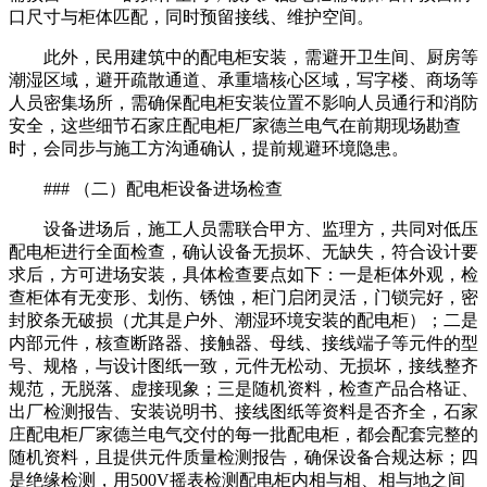
口尺寸与柜体匹配，同时预留接线、维护空间。
此外，民用建筑中的配电柜安装，需避开卫生间、厨房等
潮湿区域，避开疏散通道、承重墙核心区域，写字楼、商场等
人员密集场所，需确保配电柜安装位置不影响人员通行和消防
安全，这些细节石家庄配电柜厂家德兰电气在前期现场勘查
时，会同步与施工方沟通确认，提前规避环境隐患。
### （二）配电柜设备进场检查
设备进场后，施工人员需联合甲方、监理方，共同对低压
配电柜进行全面检查，确认设备无损坏、无缺失，符合设计要
求后，方可进场安装，具体检查要点如下：一是柜体外观，检
查柜体有无变形、划伤、锈蚀，柜门启闭灵活，门锁完好，密
封胶条无破损（尤其是户外、潮湿环境安装的配电柜）；二是
内部元件，核查断路器、接触器、母线、接线端子等元件的型
号、规格，与设计图纸一致，元件无松动、无损坏，接线整齐
规范，无脱落、虚接现象；三是随机资料，检查产品合格证、
出厂检测报告、安装说明书、接线图纸等资料是否齐全，石家
庄配电柜厂家德兰电气交付的每一批配电柜，都会配套完整的
随机资料，且提供元件质量检测报告，确保设备合规达标；四
是绝缘检测，用500V摇表检测配电柜内相与相、相与地之间