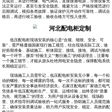
完成后，未进行绝缘、电气调试，直接接通电源，导致设备无
法正常运行，甚至引发安全隐患。规避方法：严格按规范进行
后期调试，模拟各类故障，验证保护元件动作可靠性，调试合
格后，再进行竣工验收，验收合格方可投入使用。
低压配电柜现场安装的核心是“合规、细致、安全、可
靠”，需严格遵循国家现行施工规范，结合现场实际工况，做
好前期准备、基础施工、柜体固定、接线、接地、调试与验收
每一个环节，摒弃“经验主义”“敷衍施工”的错误理念，注重每
一个施工细节，才能从源头杜绝用电安全隐患，保障配电系统
长期稳定运行。
现场施工人员需牢记，低压配电柜安装无小事，每一个松
动的螺栓、每一处裸露的导线、每一次不达标的接地，都可能
引发严重的安全事故和经济损失。石家庄配电柜厂家德兰电气
凭借多年低压配电柜生产、安装、运维经验，始终坚持“质量
为先、规范施工”的理念，为用户提供从设备定制、现场勘
查、技术指导到调试验收的一站式服务，协助施工人员规范施
工，确保安装质量达标，助力用户实现安全、稳定、高效的配