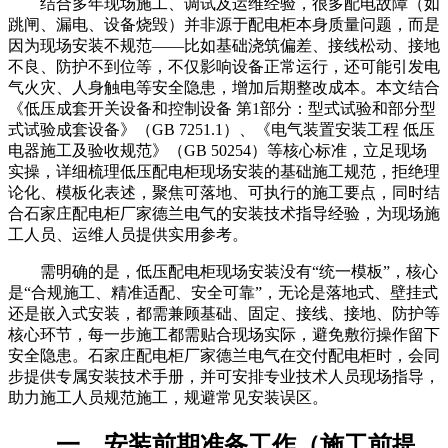
结合多年现场施工、调试及运维经验，很多配电故障（如
跳闸、漏电、设备烧毁）并非源于配电柜本身质量问题，而是
因为现场安装不规范——比如基础浇筑偏差、接线松动、接地
不良、防护不到位等，不仅影响设备正常运行，还可能引发电
气火灾、人身触电等安全隐患，增加后期整改成本。本文结合
《低压成套开关设备和控制设备 第1部分：型式试验和部分型
式试验成套设备》（GB 7251.1）、《电气装置安装工程 低压
电器施工及验收规范》（GB 50254）等核心标准，立足现场
实操，详细梳理低压配电柜现场安装的基础施工规范，拒绝理
论化、模板化表述，聚焦可落地、可执行的施工要点，同时结
合石家庄配电柜厂家德兰电气的安装技术指导经验，为现场施
工人员、运维人员提供实用参考。
需明确的是，低压配电柜现场安装没有“统一模板”，核心
是“合规施工、精准适配、安全可靠”，无论是落地式、壁挂式
还是嵌入式安装，都需兼顾基础、固定、接线、接地、防护等
核心环节，每一步施工都需贴合现场实际，避免敷衍操作留下
安全隐患。石家庄配电柜厂家德兰电气在交付配电柜时，会同
步提供专属安装技术手册，并可安排专业技术人员现场指导，
助力施工人员规范施工，规避常见安装误区。
一、安装前期准备工作（施工前提，