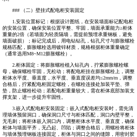
### （二）壁挂式配电柜安装固定
1.安装位置标记：根据设计图纸，在安装墙面标记配电柜
的安装位置，确保安装位置平整、牢固，墙面承重能力≥柜体
重量的2倍（若墙面为轻质隔墙，需提前预埋承重钢板，避免
墙面破损）；标记完成后，用电钻钻孔，钻孔尺寸与膨胀螺栓
规格匹配，膨胀螺栓选用镀锌材质，规格根据柜体重量确定
（通常选用M8~M12膨胀螺栓）。
2.柜体固定：将膨胀螺栓植入钻孔内，拧紧膨胀螺栓螺
母，确保螺栓牢固，无松动；将配电柜挂在膨胀螺栓上，调整
柜体水平度、垂直度，水平度、垂直度误差均≤2mm/m，调整
合格后，拧紧配电柜固定螺栓，在螺栓连接处加装平垫、弹
垫，防止螺栓松动；若配电柜重量较大，需在柜体底部加装支
撑支架，进一步提升牢固性。
3.嵌入式配电柜安装固定：嵌入式配电柜安装时，需先清
理墙体预留洞口，确保洞口尺寸与柜体匹配，洞口内壁平整，
无毛刺；将柜体嵌入洞口内，调整柜体水平度、垂直度，确保
柜体与墙面平齐，无凸起、凹陷；调整合格后，用螺栓将柜体
与墙体预埋钢板连接固定，柜体与洞口之间的缝隙，用密封胶