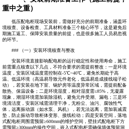
重中之重）
低压配电柜现场安装前，需做好充分的前期准备，涵盖环
境核查、设备检查、工具材料准备三个核心环节，这是避免后
期施工返工、保障安装质量的前提，也是很多施工人员易忽视
的环节。
### （一）安装环境核查与整改
安装环境直接影响配电柜的运行稳定性和使用寿命，施工
前需重点核查以下几点，不符合要求的需提前整改：一是环境
温度，安装区域温度需控制在-5℃~40℃，避免长期处于高
温、低温环境（高温易导致元件老化，低温易造成接线端子松
动），若安装在地下室、锅炉房等温度异常区域，需提前配备
散热、保温设备；二是环境湿度，相对湿度需≤85%，无凝露
现象，潮湿环境需加装除湿机，避免元件受潮、漏电；三是环
境清洁度，安装区域需清理干净，无粉尘、油污、腐蚀性气
体，远离振动源（如水泵、风机），若无法远离，需加装减震
垫，防止振动导致柜体变形、接线松动；四是安装空间，落地
式配电柜周围需预留≥600mm的维护空间，壁挂式配电柜下方
需预留≥300mm的操作空间，嵌入式配电柜需确保墙体预留洞