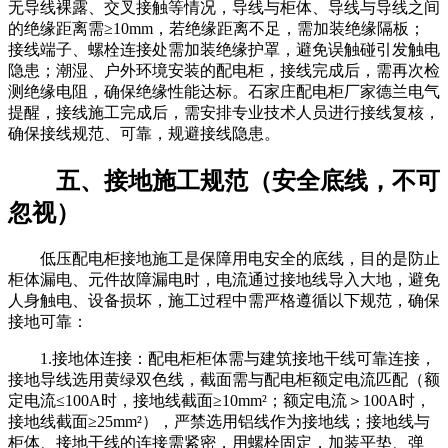
无导线裸露、交叉接触等情况，导线与柜体、导线与导线之间
的绝缘距离需≥10mm，若绝缘距离不足，需加装绝缘隔板；
接线端子、螺栓连接处需加装绝缘护罩，避免误触碰引发触电
隐患；潮湿、户外环境安装的配电柜，接线完成后，需再次检
测绝缘电阻，确保绝缘性能达标。石家庄配电柜厂家德兰电气
提醒，接线施工完成后，需安排专业技术人员进行接线复核，
确保接线规范、可靠，规避接线隐患。
五、接地施工规范（安全底线，不可
忽视）
低压配电柜接地施工是保障用电安全的底线，目的是防止
柜体漏电、元件故障漏电时，电流通过接地线导入大地，避免
人身触电、设备损坏，施工过程中需严格遵循以下规范，确保
接地可靠：
1.接地体连接：配电柜柜体需与建筑接地干线可靠连接，
接地导线选用黄绿双色线，截面需与配电柜额定电流匹配（额
定电流≤100A时，接地线截面≥10mm²；额定电流＞100A时，
接地线截面≥25mm²），严禁选用铝线作为接地线；接地线与
柜体、接地干线的连接需紧密，用螺栓固定，加装平垫、弹