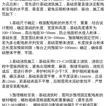
力店总柜），需先进行基础浇筑施工，基础质量直接决定配电
柜安装的水平度、垂直度，避免后期柜体倾斜、振动，施工规
范如下：
1.基础尺寸确定：根据配电柜的外形尺寸、重量，结合设
计图纸，确定基础的长度、宽度和高度，基础高度通常为
100~150mm，高出地面30~50mm，防止地面积水侵入柜体，
基础长度、宽度需比柜体大50~100mm，预留螺栓固定空间；
若为多台配电柜并列安装，基础需整体浇筑，长度按多台柜体
总长度加预留间隙（每台之间预留50~100mm）确定，确保基
础整体平整、牢固。
2.基础浇筑施工：基础采用C15~C20混凝土浇筑，浇筑过
程中需振捣密实，避免出现蜂窝、麻面、裂缝等缺陷，浇筑完
成后，需进行养护，养护时间不少于7天，养护期间避免碰
撞、碾压基础；基础表面需平整，水平度误差≤1mm/m，总误
差≤2mm，若基础表面不平整，后期需用水泥砂浆找平，严禁
直接安装配电柜。
3.预埋螺栓安装：基础浇筑时，需同步预埋固定配电柜的
镀锌螺栓，螺栓规格需根据配电柜重量确定（通常选用
M12~M16螺栓），螺栓间距与配电柜地脚孔尺寸精准匹配，