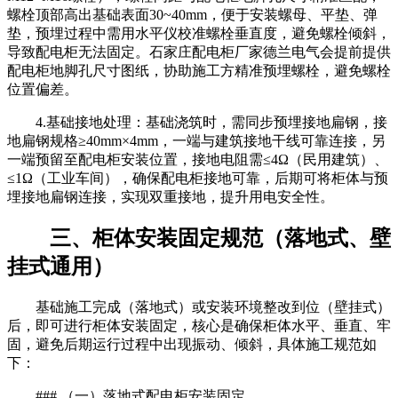
螺栓顶部高出基础表面30~40mm，便于安装螺母、平垫、弹
垫，预埋过程中需用水平仪校准螺栓垂直度，避免螺栓倾斜，
导致配电柜无法固定。石家庄配电柜厂家德兰电气会提前提供
配电柜地脚孔尺寸图纸，协助施工方精准预埋螺栓，避免螺栓
位置偏差。
4.基础接地处理：基础浇筑时，需同步预埋接地扁钢，接
地扁钢规格≥40mm×4mm，一端与建筑接地干线可靠连接，另
一端预留至配电柜安装位置，接地电阻需≤4Ω（民用建筑）、
≤1Ω（工业车间），确保配电柜接地可靠，后期可将柜体与预
埋接地扁钢连接，实现双重接地，提升用电安全性。
三、柜体安装固定规范（落地式、壁
挂式通用）
基础施工完成（落地式）或安装环境整改到位（壁挂式）
后，即可进行柜体安装固定，核心是确保柜体水平、垂直、牢
固，避免后期运行过程中出现振动、倾斜，具体施工规范如
下：
### （一）落地式配电柜安装固定