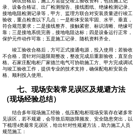
调试合格后，施工方需提交竣工验收资料，包括施工记
录、设备合格证、出厂检测报告、接线图纸、绝缘检测记录、
接地电阻检测记录等，甲方、监理方联合对安装质量进行竣工
验收，重点检查以下几点：一是柜体安装牢固、水平、垂直，
符合规范要求；二是接线整齐、接触紧密、标识清晰、绝缘可
靠；三是接地系统完善，接地电阻达标；四是设备运行正常，
保护元件动作可靠；五是施工记录、随机资料齐全。
竣工验收合格后，方可正式接通电源，投入使用；若验收
不合格，需针对问题限期整改，整改完成后重新验收，直至合
格。石家庄配电柜厂家德兰电气可协助施工方、甲方完成调试
与竣工验收工作，提供专业的技术支持，确保配电柜安装合
格、顺利投入使用。
七、现场安装常见误区及规避方法
（现场经验总结）
结合多年现场施工经验，低压配电柜现场安装存在诸多常
见误区，若不规避，会导致后期故障频发、安全隐患突出，以
下梳理4类最常见误区，给出针对性规避方法，助力施工人员
规范施工：