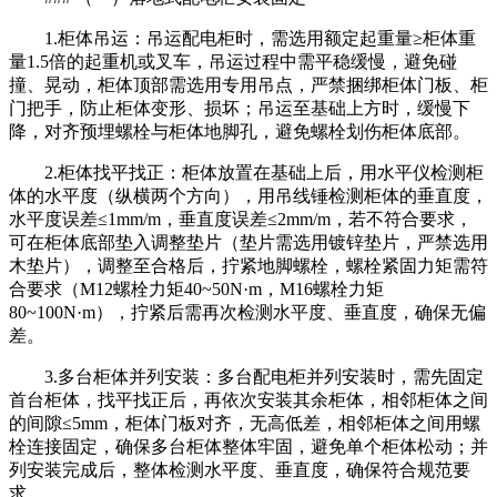
1.柜体吊运：吊运配电柜时，需选用额定起重量≥柜体重
量1.5倍的起重机或叉车，吊运过程中需平稳缓慢，避免碰
撞、晃动，柜体顶部需选用专用吊点，严禁捆绑柜体门板、柜
门把手，防止柜体变形、损坏；吊运至基础上方时，缓慢下
降，对齐预埋螺栓与柜体地脚孔，避免螺栓划伤柜体底部。
2.柜体找平找正：柜体放置在基础上后，用水平仪检测柜
体的水平度（纵横两个方向），用吊线锤检测柜体的垂直度，
水平度误差≤1mm/m，垂直度误差≤2mm/m，若不符合要求，
可在柜体底部垫入调整垫片（垫片需选用镀锌垫片，严禁选用
木垫片），调整至合格后，拧紧地脚螺栓，螺栓紧固力矩需符
合要求（M12螺栓力矩40~50N·m，M16螺栓力矩
80~100N·m），拧紧后需再次检测水平度、垂直度，确保无偏
差。
3.多台柜体并列安装：多台配电柜并列安装时，需先固定
首台柜体，找平找正后，再依次安装其余柜体，相邻柜体之间
的间隙≤5mm，柜体门板对齐，无高低差，相邻柜体之间用螺
栓连接固定，确保多台柜体整体牢固，避免单个柜体松动；并
列安装完成后，整体检测水平度、垂直度，确保符合规范要
求。