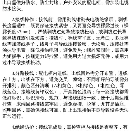
出口需做好防水、防尘封堵，户外安装的配电柜，需加装电缆
防水接头。
2.接线操作：接线前，需用剥线钳剥去电缆绝缘层，剥线
长度需适中，既要保证接线紧密，又要避免导线裸露过长（裸
露长度≤3mm），严禁剥线过短导致接线松动，或剥线过长导
致导线裸露引发短路；接线时，导线需平直，无弯曲，多股导
线需加装线鼻子，线鼻子与导线压接紧密，无松动，压接处需
涂抹导电膏，降低接触电阻，避免发热；螺栓紧固时，需选用
力矩扳手，按规定力矩拧紧，避免用力过大损坏元件，或用力
过小导致接线松动。
3.分路接线：配电柜内进线、出线回路需分开布置，进线
在上方，出线在下方，避免交叉、缠绕；不同相序的导线需分
开排列，颜色区分清晰（A相黄色、B相绿色、C相红色、零
线蓝色、接地线黄绿双色），严禁颜色混淆；每一路接线都需
做好标识，标识清晰、规范，与接线图纸一致，便于后期运维
排查；末端回路接线需牢固，避免虚接、脱落，尤其是插座、
照明回路，需确保接线可靠，防止出现接触不良导致设备无法
正常运行。
4.绝缘防护：接线完成后，需检查柜内接线是否整齐，有