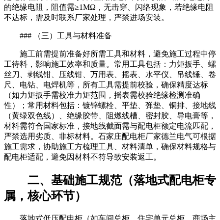
的绝缘电阻，阻值需≥1MΩ，无击穿、闪络现象，若绝缘电阻
不达标，需及时联系厂家处理，严禁进场安装。
### （三）工具与材料准备
施工前需提前准备好所需工具和材料，避免施工过程中停
工待料，影响施工效率和质量。常用工具包括：力矩扳手、螺
丝刀、剥线钳、压线钳、万用表、摇表、水平仪、吊线锤、卷
尺、电钻、电焊机等，所有工具需提前校验，确保精度达标
（如力矩扳手需校准力矩范围，摇表需校验绝缘检测准确
性）；常用材料包括：镀锌螺栓、平垫、弹垫、铜排、接地线
（黄绿双色线）、绝缘胶带、阻燃线槽、密封胶、导电膏等，
材料需符合国家标准，接地线截面需与配电柜额定电流匹配，
严禁选用劣质、非标材料。石家庄配电柜厂家德兰电气可根据
施工需求，协助施工方梳理工具、材料清单，确保材料规格与
配电柜适配，避免因材料不符导致安装返工。
二、基础施工规范（落地式配电柜专
属，核心环节）
落地式低压配电柜（如车间总柜、住宅单元总柜、商场主