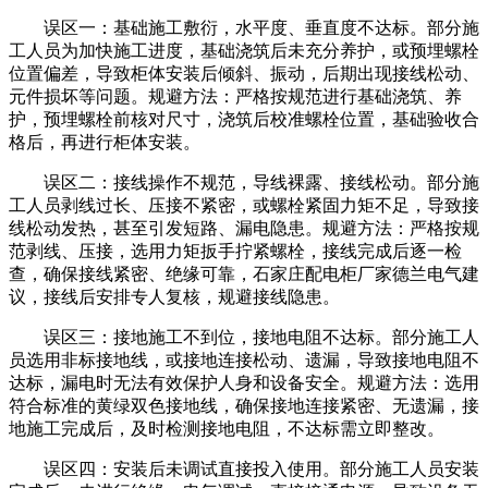
误区一：基础施工敷衍，水平度、垂直度不达标。部分施
工人员为加快施工进度，基础浇筑后未充分养护，或预埋螺栓
位置偏差，导致柜体安装后倾斜、振动，后期出现接线松动、
元件损坏等问题。规避方法：严格按规范进行基础浇筑、养
护，预埋螺栓前核对尺寸，浇筑后校准螺栓位置，基础验收合
格后，再进行柜体安装。
误区二：接线操作不规范，导线裸露、接线松动。部分施
工人员剥线过长、压接不紧密，或螺栓紧固力矩不足，导致接
线松动发热，甚至引发短路、漏电隐患。规避方法：严格按规
范剥线、压接，选用力矩扳手拧紧螺栓，接线完成后逐一检
查，确保接线紧密、绝缘可靠，石家庄配电柜厂家德兰电气建
议，接线后安排专人复核，规避接线隐患。
误区三：接地施工不到位，接地电阻不达标。部分施工人
员选用非标接地线，或接地连接松动、遗漏，导致接地电阻不
达标，漏电时无法有效保护人身和设备安全。规避方法：选用
符合标准的黄绿双色接地线，确保接地连接紧密、无遗漏，接
地施工完成后，及时检测接地电阻，不达标需立即整改。
误区四：安装后未调试直接投入使用。部分施工人员安装