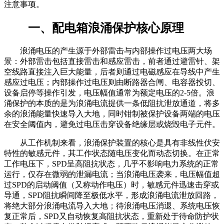
注意事项。
一、配电箱浪涌保护核心原理
浪涌电压的产生源于外部雷击与内部操作过电压两大场
景：外部雷击包括直接雷击和感应雷击，前者通过避雷针、架
空线路直接注入巨大能量，后者则通过电磁感应在导线中产生
感应过电压；内部操作过电压则由断路器合闸、电容器投切、
设备启停等操作引发，电压幅值通常为额定电压的2-5倍。浪
涌保护的本质的是为浪涌电流提供一条低阻抗泄放通道，将多
余的浪涌能量快速导入大地，同时钳制被保护设备两端的电压
在安全阈值内，避免过电压击穿设备绝缘层或烧毁电子元件。
从工作机制来看，浪涌保护装置的核心是具有非线性伏安
特性的敏感元件，其工作状态随电压变化而动态切换。在正常
工作电压下，SPD呈高阻抗状态，几乎不影响电力系统的正常
运行，仅存在微弱的泄漏电流；当浪涌电压袭来，电压幅值超
过SPD的启动阈值（又称动作电压）时，敏感元件迅速击穿或
导通，SPD阻抗瞬间降至极低水平，形成浪涌电流泄放回路，
将绝大部分浪涌电流导入大地；待浪涌电压消退、系统电压恢
复正常后，SPD又自动恢复高阻抗状态，重新处于待命防护状