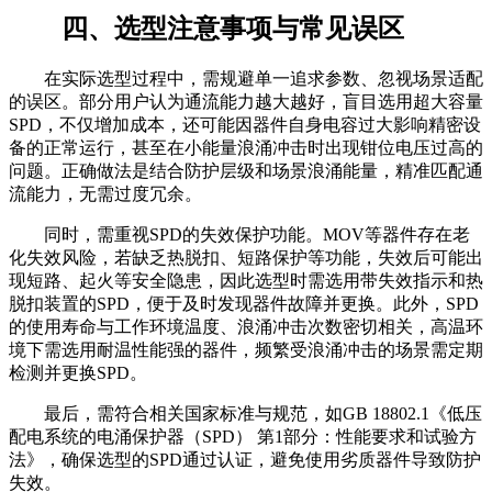
四、选型注意事项与常见误区
在实际选型过程中，需规避单一追求参数、忽视场景适配
的误区。部分用户认为通流能力越大越好，盲目选用超大容量
SPD，不仅增加成本，还可能因器件自身电容过大影响精密设
备的正常运行，甚至在小能量浪涌冲击时出现钳位电压过高的
问题。正确做法是结合防护层级和场景浪涌能量，精准匹配通
流能力，无需过度冗余。
同时，需重视SPD的失效保护功能。MOV等器件存在老
化失效风险，若缺乏热脱扣、短路保护等功能，失效后可能出
现短路、起火等安全隐患，因此选型时需选用带失效指示和热
脱扣装置的SPD，便于及时发现器件故障并更换。此外，SPD
的使用寿命与工作环境温度、浪涌冲击次数密切相关，高温环
境下需选用耐温性能强的器件，频繁受浪涌冲击的场景需定期
检测并更换SPD。
最后，需符合相关国家标准与规范，如GB 18802.1《低压
配电系统的电涌保护器（SPD） 第1部分：性能要求和试验方
法》，确保选型的SPD通过认证，避免使用劣质器件导致防护
失效。