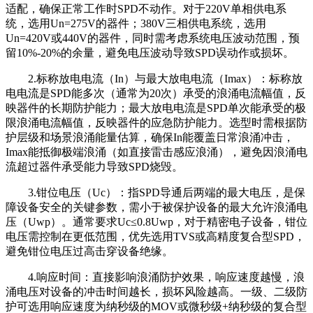
适配，确保正常工作时SPD不动作。对于220V单相供电系
统，选用Un=275V的器件；380V三相供电系统，选用
Un=420V或440V的器件，同时需考虑系统电压波动范围，预
留10%-20%的余量，避免电压波动导致SPD误动作或损坏。
2.标称放电电流（In）与最大放电电流（Imax）：标称放
电电流是SPD能多次（通常为20次）承受的浪涌电流幅值，反
映器件的长期防护能力；最大放电电流是SPD单次能承受的极
限浪涌电流幅值，反映器件的应急防护能力。选型时需根据防
护层级和场景浪涌能量估算，确保In能覆盖日常浪涌冲击，
Imax能抵御极端浪涌（如直接雷击感应浪涌），避免因浪涌电
流超过器件承受能力导致SPD烧毁。
3.钳位电压（Uc）：指SPD导通后两端的最大电压，是保
障设备安全的关键参数，需小于被保护设备的最大允许浪涌电
压（Uwp）。通常要求Uc≤0.8Uwp，对于精密电子设备，钳位
电压需控制在更低范围，优先选用TVS或高精度复合型SPD，
避免钳位电压过高击穿设备绝缘。
4.响应时间：直接影响浪涌防护效果，响应速度越慢，浪
涌电压对设备的冲击时间越长，损坏风险越高。一级、二级防
护可选用响应速度为纳秒级的MOV或微秒级+纳秒级的复合型