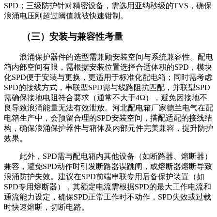
SPD；三级防护针对精密设备，需选用亚纳秒级的TVS，确保
浪涌电压刚超过阈值就被快速钳制。
（三）安装与兼容性考量
浪涌保护器件的选型需兼顾安装空间与系统兼容性。配电
箱内部空间有限，需根据安装位置选择合适体积的SPD，模块
化SPD便于安装与更换，更适用于标准化配电箱；同时需考虑
SPD的接线方式，串联型SPD需与线路阻抗匹配，并联型SPD
需确保接地电阻符合要求（通常不大于4Ω），避免因接地不
良导致浪涌能量无法有效泄放。河北配电箱厂家德兰电气在配
电箱生产中，会预留合理的SPD安装空间，搭配适配的接线结
构，确保浪涌保护器件与箱体及内部元件完美兼容，提升防护
效果。
此外，SPD需与配电箱内其他设备（如断路器、熔断器）
兼容，避免SPD动作时引发断路器误跳闸，或熔断器熔断导致
浪涌防护失效。建议在SPD前端串联专用后备保护装置（如
SPD专用熔断器），其额定电流需根据SPD的最大工作电流和
通流能力设定，确保SPD正常工作时不动作，SPD失效或过载
时快速熔断，切断电路。