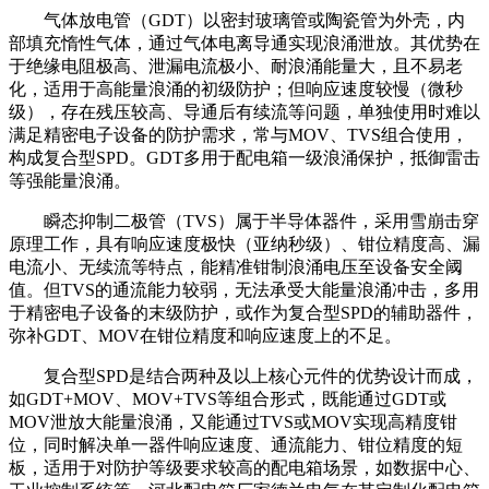
气体放电管（GDT）以密封玻璃管或陶瓷管为外壳，内
部填充惰性气体，通过气体电离导通实现浪涌泄放。其优势在
于绝缘电阻极高、泄漏电流极小、耐浪涌能量大，且不易老
化，适用于高能量浪涌的初级防护；但响应速度较慢（微秒
级），存在残压较高、导通后有续流等问题，单独使用时难以
满足精密电子设备的防护需求，常与MOV、TVS组合使用，
构成复合型SPD。GDT多用于配电箱一级浪涌保护，抵御雷击
等强能量浪涌。
瞬态抑制二极管（TVS）属于半导体器件，采用雪崩击穿
原理工作，具有响应速度极快（亚纳秒级）、钳位精度高、漏
电流小、无续流等特点，能精准钳制浪涌电压至设备安全阈
值。但TVS的通流能力较弱，无法承受大能量浪涌冲击，多用
于精密电子设备的末级防护，或作为复合型SPD的辅助器件，
弥补GDT、MOV在钳位精度和响应速度上的不足。
复合型SPD是结合两种及以上核心元件的优势设计而成，
如GDT+MOV、MOV+TVS等组合形式，既能通过GDT或
MOV泄放大能量浪涌，又能通过TVS或MOV实现高精度钳
位，同时解决单一器件响应速度、通流能力、钳位精度的短
板，适用于对防护等级要求较高的配电箱场景，如数据中心、