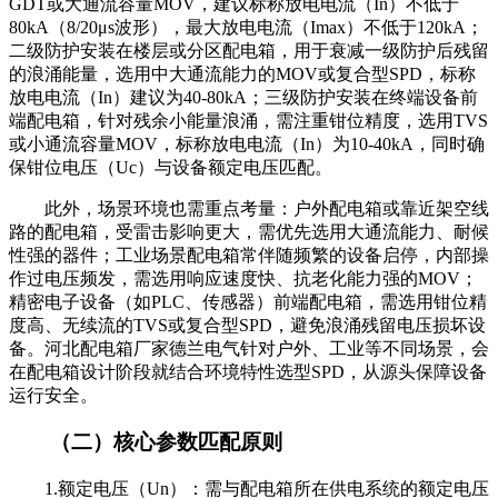
GDT或大通流容量MOV，建议标称放电电流（In）不低于
80kA（8/20μs波形），最大放电电流（Imax）不低于120kA；
二级防护安装在楼层或分区配电箱，用于衰减一级防护后残留
的浪涌能量，选用中大通流能力的MOV或复合型SPD，标称
放电电流（In）建议为40-80kA；三级防护安装在终端设备前
端配电箱，针对残余小能量浪涌，需注重钳位精度，选用TVS
或小通流容量MOV，标称放电电流（In）为10-40kA，同时确
保钳位电压（Uc）与设备额定电压匹配。
此外，场景环境也需重点考量：户外配电箱或靠近架空线
路的配电箱，受雷击影响更大，需优先选用大通流能力、耐候
性强的器件；工业场景配电箱常伴随频繁的设备启停，内部操
作过电压频发，需选用响应速度快、抗老化能力强的MOV；
精密电子设备（如PLC、传感器）前端配电箱，需选用钳位精
度高、无续流的TVS或复合型SPD，避免浪涌残留电压损坏设
备。河北配电箱厂家德兰电气针对户外、工业等不同场景，会
在配电箱设计阶段就结合环境特性选型SPD，从源头保障设备
运行安全。
（二）核心参数匹配原则
1.额定电压（Un）：需与配电箱所在供电系统的额定电压