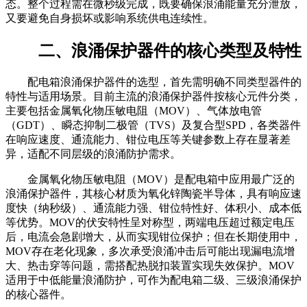
态。整个过程需在微秒级完成，既要确保浪涌能量充分泄放，
又要避免自身损坏或影响系统供电连续性。
二、浪涌保护器件的核心类型及特性
配电箱浪涌保护器件的选型，首先需明确不同类型器件的
特性与适用场景。目前主流的浪涌保护器件按核心元件分类，
主要包括金属氧化物压敏电阻（MOV）、气体放电管
（GDT）、瞬态抑制二极管（TVS）及复合型SPD，各类器件
在响应速度、通流能力、钳位电压等关键参数上存在显著差
异，适配不同层级的浪涌防护需求。
金属氧化物压敏电阻（MOV）是配电箱中应用最广泛的
浪涌保护器件，其核心材质为氧化锌陶瓷半导体，具有响应速
度快（纳秒级）、通流能力强、钳位特性好、体积小、成本低
等优势。MOV的伏安特性呈对称型，两端电压超过额定电压
后，电流会急剧增大，从而实现钳位保护；但在长期使用中，
MOV存在老化现象，多次承受浪涌冲击后可能出现漏电流增
大、热击穿等问题，需搭配热脱扣装置实现失效保护。MOV
适用于中低能量浪涌防护，可作为配电箱二级、三级浪涌保护
的核心器件。