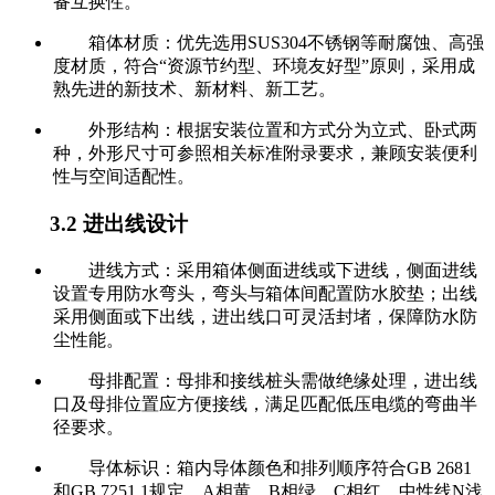
备互换性。
箱体材质：优先选用SUS304不锈钢等耐腐蚀、高强
度材质，符合“资源节约型、环境友好型”原则，采用成
熟先进的新技术、新材料、新工艺。
外形结构：根据安装位置和方式分为立式、卧式两
种，外形尺寸可参照相关标准附录要求，兼顾安装便利
性与空间适配性。
3.2 进出线设计
进线方式：采用箱体侧面进线或下进线，侧面进线
设置专用防水弯头，弯头与箱体间配置防水胶垫；出线
采用侧面或下出线，进出线口可灵活封堵，保障防水防
尘性能。
母排配置：母排和接线桩头需做绝缘处理，进出线
口及母排位置应方便接线，满足匹配低压电缆的弯曲半
径要求。
导体标识：箱内导体颜色和排列顺序符合GB 2681
和GB 7251.1规定，A相黄、B相绿、C相红，中性线N浅