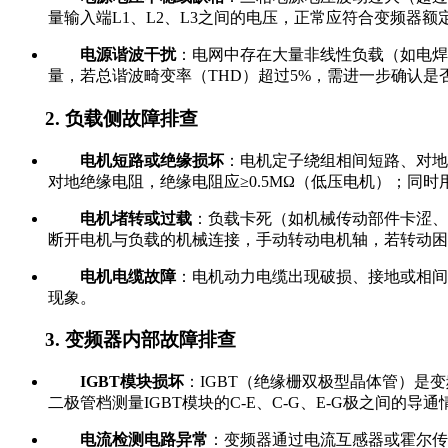
量输入端L1、L2、L3之间的电压，正常应符合变频器额定
电源谐波干扰
：电网中存在大量非线性负载（如电焊
量，若总谐波畸变率（THD）超过5%，需进一步确认是
2. 负载侧故障排查
电机短路或绝缘损坏
：电机定子绕组相间短路、对地
对地绝缘电阻，绝缘电阻应≥0.5MΩ（低压电机）；同
电机堵转或过载
：负载卡死（如机械传动部件卡涩、
断开电机与负载的机械连接，手动转动电机轴，若转动困
电机电缆故障
：电机动力电缆出现破损、接地或相间
现象。
3. 变频器内部故障排查
IGBT模块损坏
：IGBT（绝缘栅双极型晶体管）
二极管档测量IGBT模块的C-E、C-G、E-G极之间的导
电流检测电路异常
：变频器通过电流互感器或霍尔传