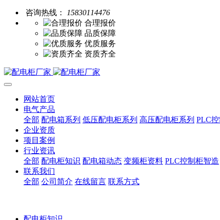
咨询热线：
15830114476
合理报价
品质保障
优质服务
资质齐全
网站首页
电气产品
全部
配电箱系列
低压配电柜系列
高压配电柜系列
PLC
企业资质
项目案例
行业资讯
全部
配电柜知识
配电箱动态
变频柜资料
PLC控制柜智造
联系我们
全部
公司简介
在线留言
联系方式
配电柜知识