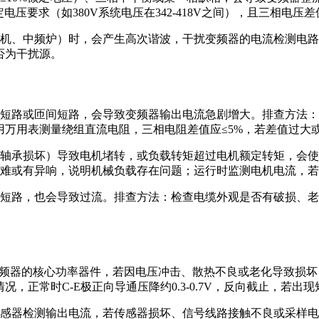
电压要求（如380V系统电压在342-418V之间），且三相电压差
机、中频炉）时，会产生高次谐波，干扰变频器的电流检测电路
否为干扰源。
短路或匝间短路，会导致变频器输出电流急剧增大。排查方法：
时用万用表测量绕组直流电阻，三相电阻差值应≤5%，若差值过大
轴承损坏）导致电机堵转，或负载转矩超过电机额定转矩，会使
难或有异响，说明机械负载存在问题；运行时监测电机电流，若持
短路，也会导致过流。排查方法：检查电缆外观是否有破损、老
是变频器的核心功率器件，若因电压冲击、散热不良或老化导致损
通情况，正常时C-E极正向导通压降约0.3-0.7V，反向截止，若
感器检测输出电流，若传感器损坏、信号线路接触不良或采样电