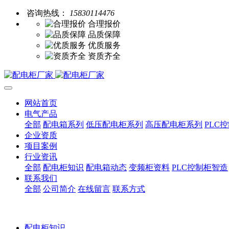
咨询热线：
15830114476
合理报价
品质保障
优质服务
资质齐全
网站首页
电气产品
全部
配电箱系列
低压配电柜系列
高压配电柜系列
PLC
企业资质
项目案例
行业资讯
全部
配电柜知识
配电箱动态
变频柜资料
PLC控制柜智造
联系我们
全部
公司简介
在线留言
联系方式
配电柜知识