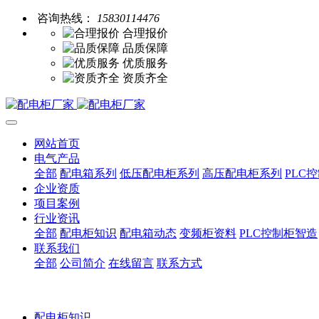
咨询热线：
15830114476
合理报价
品质保障
优质服务
资质齐全
网站首页
电气产品
全部
配电箱系列
低压配电柜系列
高压配电柜系列
PLC
企业资质
项目案例
行业资讯
全部
配电柜知识
配电箱动态
变频柜资料
PLC控制柜智造
联系我们
全部
公司简介
在线留言
联系方式
配电柜知识