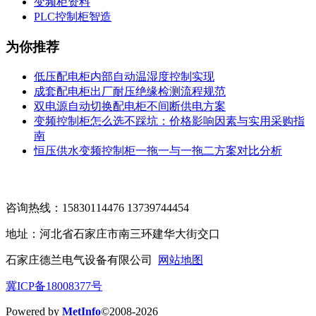
变频柜资料
PLC控制柜智造
为你推荐
低压配电柜内部自动温湿度控制实现
成套配电柜出厂耐压绝缘检测流程规范
双电源自动切换配电柜不间断供电方案
变频控制柜怎么选不踩坑：价格影响因素与实用采购指
南
恒压供水变频控制柜一拖一与一拖二方案对比分析
咨询热线：15830114476 13739744454
地址：河北省石家庄市南三环建华大街交口
石家庄德兰电气设备有限公司
网站地图
冀ICP备18008377号
Powered by
MetInfo
©2008-2026