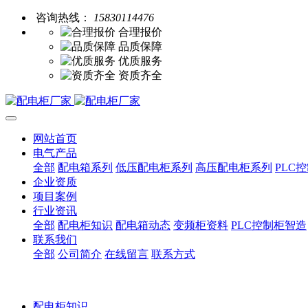
咨询热线：
15830114476
合理报价
品质保障
优质服务
资质齐全
网站首页
电气产品
全部
配电箱系列
低压配电柜系列
高压配电柜系列
PLC
企业资质
项目案例
行业资讯
全部
配电柜知识
配电箱动态
变频柜资料
PLC控制柜智造
联系我们
全部
公司简介
在线留言
联系方式
配电柜知识